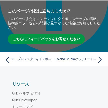
このページは役に立ちましたか?
このページまたはコンテンツにタイポ、ステップの省略、
技術的エラーなどの問題が見つかった場合はお知らせくだ
さい。
こちらにフィードバックをお寄せください
デモプロジェクトをインポート
Talend Studioからリモートプロジェクトにアクセス
リソース
Qlik ヘルプ ビデオ
Qlik Developer
トレーニング