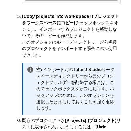
[Copy projects into workspace] (プロジェクト
をワークスペースにコピー)
チェックボックスをオ
ンにし、インポートするプロジェクトを移動しな
いで、そのコピーを作成します。
このオプションはルートディレクトリーから複数
のプロジェクトをインポートする場合にのみ使用
できます。
情
注:
インポート元の
Talend Studio
ワーク
報
スペースディレクトリーから元のプロジ
メ
ェクトフォルダーを削除する場合は、こ
モ
のチェックボックスをオフにします。バ
ックアップのために、このオプションを
選択したままにしておくことを強く推奨
します。
既存のプロジェクトが
[Projects] (プロジェクト)
リ
ストに表示されないようにするには、
[Hide