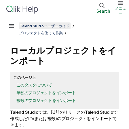
メニュ
Search
ー
Talend Studioユーザーガイド
プロジェクトを使って作業
ローカルプロジェクトをイ
ンポート
このページ上
このタスクについて
単独のプロジェクトをインポート
複数のプロジェクトをインポート
Talend Studio
では、以前のリリースの
Talend Studio
で
作成した1つ(または複数)のプロジェクトをインポートで
きます。