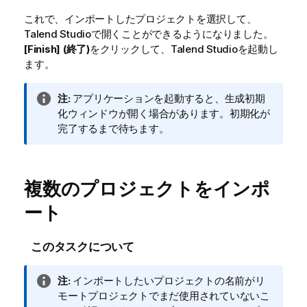
これで、インポートしたプロジェクトを選択して、
Talend Studio
で開くことができるようになりました。
[Finish] (終了)
をクリックして、
Talend Studio
を起動し
ます。
情
注:
アプリケーションを起動すると、生成初期
報
化ウィンドウが開く場合があります。初期化が
メ
完了するまで待ちます。
モ
複数のプロジェクトをインポ
ート
このタスクについて
情
注:
インポートしたいプロジェクトの名前がリ
報
モートプロジェクトでまだ使用されていないこ