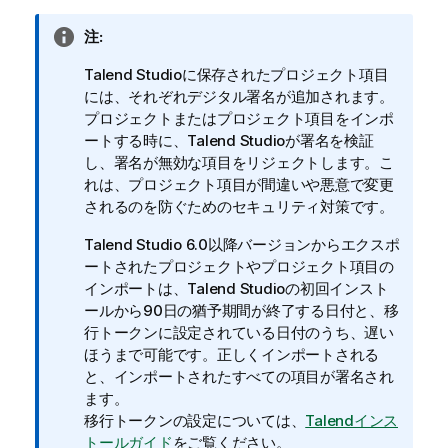
情
注:
報
Talend Studio
に保存されたプロジェクト項目
メ
には、それぞれデジタル署名が追加されます。
モ
プロジェクトまたはプロジェクト項目をインポ
ートする時に、
Talend Studio
が署名を検証
し、署名が無効な項目をリジェクトします。こ
れは、プロジェクト項目が間違いや悪意で変更
されるのを防ぐためのセキュリティ対策です。
Talend Studio
6.0以降バージョンからエクスポ
ートされたプロジェクトやプロジェクト項目の
インポートは、
Talend Studio
の初回インスト
ールから90日の猶予期間が終了する日付と、移
行トークンに設定されている日付のうち、遅い
ほうまで可能です。正しくインポートされる
と、インポートされたすべての項目が署名され
ます。
移行トークンの設定については、
Talendインス
トールガイド
をご覧ください。