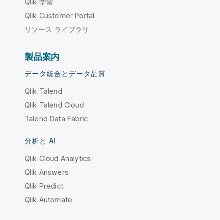
Qlik 学習
Qlik Customer Portal
リソース ライブラリ
製品案内
データ統合とデータ品質
Qlik Talend
Qlik Talend Cloud
Talend Data Fabric
分析と AI
Qlik Cloud Analytics
Qlik Answers
Qlik Predict
Qlik Automate