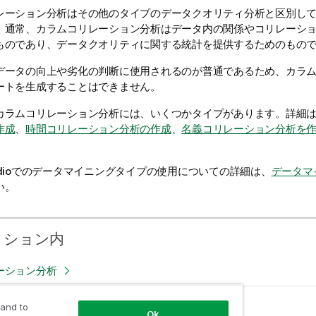
レーション分析はその他のタイプのデータクオリティ分析と区別し
。通常、カラムコリレーション分析はデータ内の関係やコリレーシ
ものであり、データクオリティに関する統計を提供するためのもの
データの向上や劣化の判断に使用されるのが普通であるため、カラ
ートを生成することはできません。
カラムコリレーション分析には、いくつかタイプがあります。詳細
作成
、
時間コリレーション分析の作成
、
名義コリレーション分析を
dio
でのデータマイニングタイプの使用についての詳細は、
データマ
い。
クション内
ーション分析
ーション分析
 and to
Ok