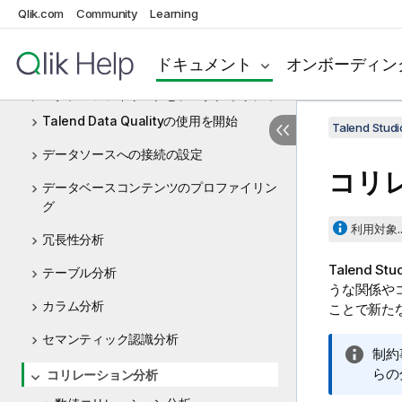
Qlik.com
Community
Learning
データ統合とデータサービス
ビッグデータ
ドキュメント
オンボーディン
データプロファイリングとデータクオリティ
Talend Data Qualityの使用を開始
Talend St
データソースへの接続の設定
コリ
データベースコンテンツのプロファイリン
グ
利用対象..
冗長性分析
Talend Stu
テーブル分析
うな関係や
カラム分析
ことで新た
セマンティック認識分析
情
制約
報
らの
コリレーション分析
メ