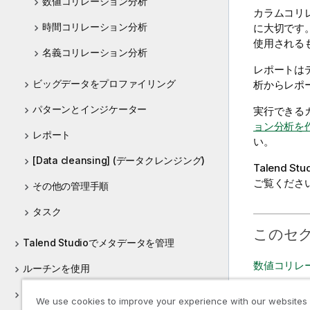
数値コリレーション分析
モ
カラムコリ
時間コリレーション分析
に大切です
使用される
名義コリレーション分析
レポートは
ビッグデータをプロファイリング
析からレポ
パターンとインジケーター
実行できる
ョン分析を
レポート
い。
[Data cleansing] (データクレンジング)
Talend Stu
ご覧くださ
その他の管理手順
タスク
このセ
Talend Studioでメタデータを管理
数値コリレ
ルーチンを使用
サポートされているサードパーティシステム
時間コリレ
We use cookies to improve your experience with our websites
のバージョン