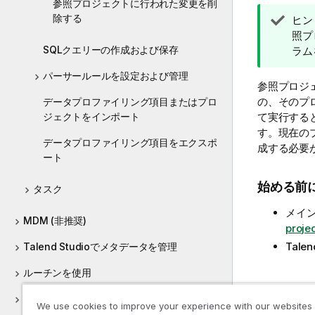
参照プロジェクトに行われた変更を削
除する
情
ヒン
報
照プ
SQLクエリーの作成および保存
メ
ラム
モ
パーサールールを設定および管理
参照プロジ
の、そのプ
データプロファイリング項目またはプロ
ジェクトをインポート
て実行する
す。現在の
データプロファイリング項目をエクスポ
成する必要
ート
始める前
タスク
メイ
MDM (非推奨)
projec
Talen
Talend Studioでメタデータを管理
ルーチンを使用
手順
サポートされているサードパーティシステム
We use cookies to improve your experience with our websites
のバージョン