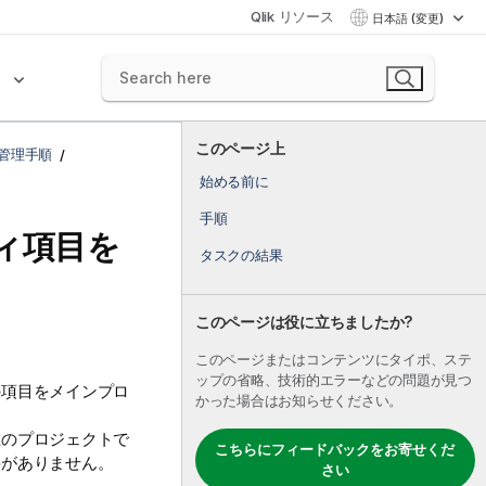
Qlik リソース
日本語 (変更)
ク
このページ上
管理手順
始める前に
手順
ィ項目を
タスクの結果
このページは役に立ちましたか?
このページまたはコンテンツにタイポ、ステ
ップの省略、技術的エラーなどの問題が見つ
の項目をメインプロ
かった場合はお知らせください。
在のプロジェクトで
こちらにフィードバックをお寄せくだ
要がありません。
さい