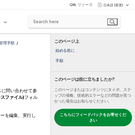
Qlik リソース
日本語 (変更)
ク
このページ上
管理手順
始める前に
手順
このページは役に立ちましたか?
このページまたはコンテンツにタイポ、ステ
スに問い合わせて参
ップの省略、技術的エラーなどの問題が見つ
(ソースファイル)
フォル
かった場合はお知らせください。
こちらにフィードバックをお寄せくだ
リーを編集、実行し
さい