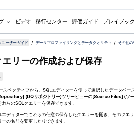
グ
ビデオ
移行センター
評価ガイド
プレイブッ
udioユーザーガイド
データプロファイリングとデータクオリティ
その他の
Lクエリーの作成および保存
.
ースペクティブから、SQLエディターを使って選択したデータベー
Repository] (DQリポジトリー)
ツリービューの
[Source Files] 
それらのSQLクエリーを保存できます。
QLエディターでこれらの任意の保存したクエリーを開き、そのクエ
リーの名前を変更したりできます。