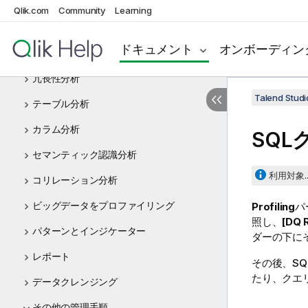
Qlik.com
Community
Learning
データソースへの接続の設定
データベースコンテンツのプロファイリン
ドキュメント
オンボーディン
グ
冗長性分析
Talend St
テーブル分析
カラム分析
SQ
セマンティック認識分析
利用対象..
コリレーション分析
ビッグデータをプロファイリング
Profiling
パ
照し、
[DQ 
パターンとインジケーター
ダーの下に
レポート
その後、S
たり、クエ
データクレンジング
その他の管理手順