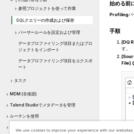
始める前
参照プロジェクトを使って作業
Profiling
パ
SQLクエリーの作成および保存
手順
パーサールールを設定および管理
[DQ 
データプロファイリング項目またはプロ
す。
ジェクトをインポート
[Sou
データプロファイリング項目をエクスポ
File
ート
タスク
MDM (非推奨)
Talend Studioでメタデータを管理
ルーチンを使用
サポートされているサードパーティシステム
We use cookies to improve your experience with our websites
のバージョン