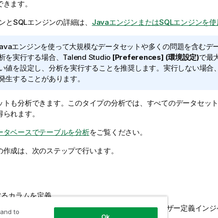
できます。
ジンとSQLエンジンの詳細は、
JavaエンジンまたはSQLエンジンを使
avaエンジンを使って大規模なデータセットや多くの問題を含むデ
析を実行する場合、
Talend Studio
[Preferences] (環境設定)
で最
い値を設定し、分析を実行することを推奨します。実行しない場合、
発生することがあります。
ットも分析できます。このタイプの分析では、すべてのデータセット(
得られます。
ータベースでテーブルを分析
をご覧ください。
の作成は、次のステップで行います。
するカラムを定義。
ムで事前定義済みシステムインジケーターまたはユーザー定義インジ
 and to
Ok