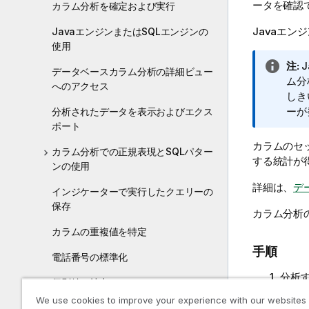
ータを確認
カラム分析を確定および実行
Javaエン
JavaエンジンまたはSQLエンジンの
使用
情
注:
J
データベースカラム分析の詳細ビュー
報
ム分
へのアクセス
メ
しき
モ
ーが
分析されたデータを表示およびエクス
ポート
カラムのセ
カラム分析での正規表現とSQLパター
する統計が
ンの使用
詳細は、
デ
インジケーターで実行したクエリーの
保存
カラム分析
カラムの重複値を特定
手順
電話番号の標準化
分析
個別値の抽出
カラ
We use cookies to improve your experience with our websites
テーブル名やカラム名から分析を作成