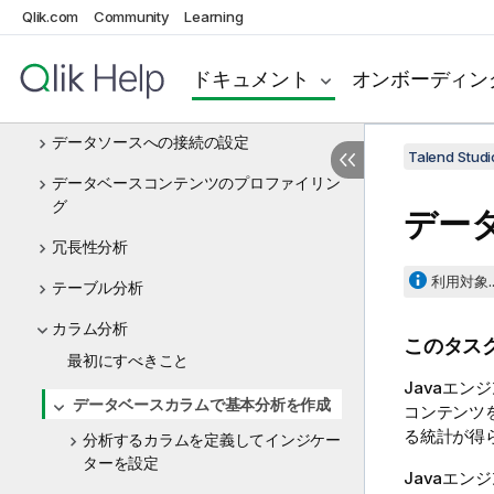
Qlik.com
Community
Learning
Big Data
データプロファイリングとデータクオリティ
ドキュメント
オンボーディン
Talend Data Qualityの使用を開始
データソースへの接続の設定
Talend St
データベースコンテンツのプロファイリン
グ
デー
冗長性分析
利用対象..
テーブル分析
カラム分析
このタス
最初にすべきこと
Javaエン
データベースカラムで基本分析を作成
コンテンツ
る統計が得
分析するカラムを定義してインジケー
ターを設定
Javaエ