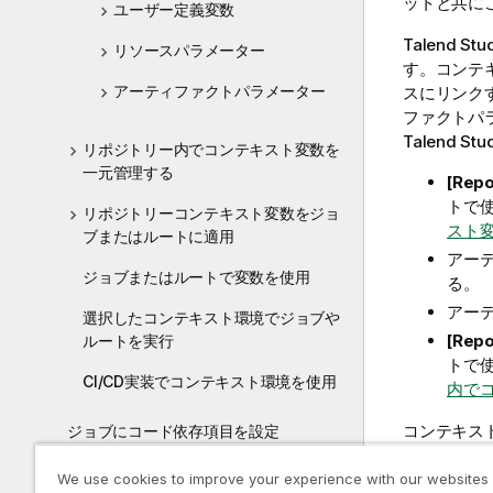
ットと共に
ユーザー定義変数
Talend Stu
リソースパラメーター
す。コンテ
アーティファクトパラメーター
スにリンク
ファクトパ
Talend Stu
リポジトリー内でコンテキスト変数を
一元管理する
[Rep
トで
リポジトリーコンテキスト変数をジョ
スト
ブまたはルートに適用
アー
ジョブまたはルートで変数を使用
る。
アー
選択したコンテキスト環境でジョブや
[Rep
ルートを実行
トで
CI/CD実装でコンテキスト環境を使用
内で
コンテキス
ジョブにコード依存項目を設定
ルートにコード依存項目を設定
We use cookies to improve your experience with our websites
情
注:
T