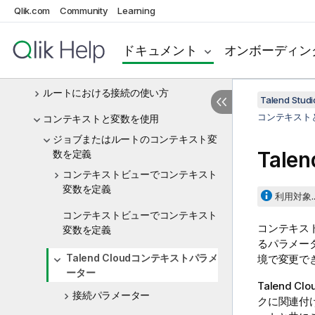
Qlik.com
Community
Learning
基本的なルートの使い方
コンポーネントを使って作業
ドキュメント
オンボーディン
ジョブにおける接続の使い方
ルートにおける接続の使い方
Talend St
コンテキスト
コンテキストと変数を使用
ジョブまたはルートのコンテキスト変
Talen
数を定義
コンテキストビューでコンテキスト
変数を定義
利用対象..
コンテキストビューでコンテキスト
コンテキス
変数を定義
るパラメー
Talend Cloudコンテキストパラメ
境で変更で
ーター
Talend Clo
接続パラメーター
クに関連付