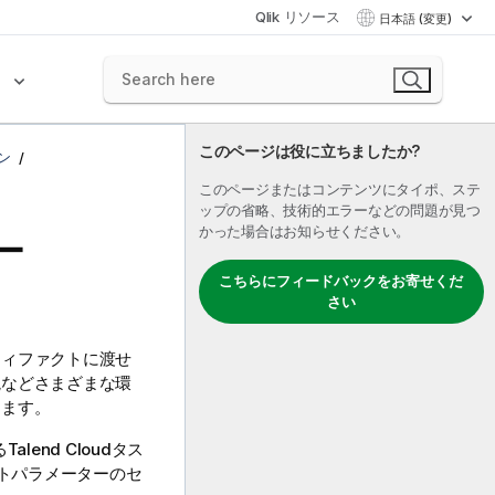
Qlik リソース
日本語 (変更)
ク
このページは役に立ちましたか?
ン
このページまたはコンテンツにタイポ、ステ
ップの省略、技術的エラーなどの問題が見つ
かった場合はお知らせください。
ー
こちらにフィードバックをお寄せくだ
さい
ティファクトに渡せ
境などさまざまな環
きます。
る
Talend Cloud
タス
トパラメーターのセ