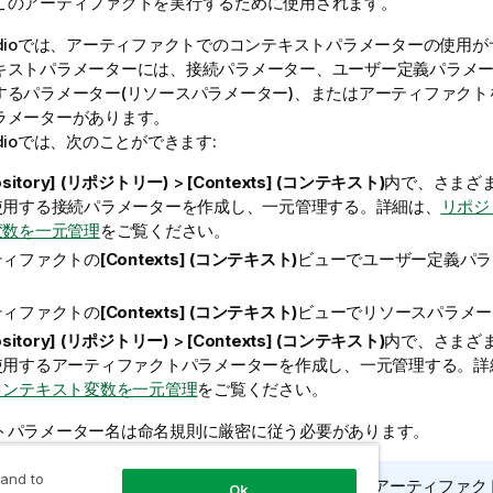
このアーティファクトを実行するために使用されます。
dio
では、アーティファクトでのコンテキストパラメーターの使用が
キストパラメーターには、接続パラメーター、ユーザー定義パラメ
するパラメーター(リソースパラメーター)、またはアーティファクト
ラメーターがあります。
dio
では、次のことができます:
ository] (リポジトリー)
>
[Contexts] (コンテキスト)
内で、さまざ
使用する接続パラメーターを作成し、一元管理する。詳細は、
リポジ
変数を一元管理
をご覧ください。
ティファクトの
[Contexts] (コンテキスト)
ビューでユーザー定義パラ
ティファクトの
[Contexts] (コンテキスト)
ビューでリソースパラメー
ository] (リポジトリー)
>
[Contexts] (コンテキスト)
内で、さまざ
使用するアーティファクトパラメーターを作成し、一元管理する。詳
コンテキスト変数を一元管理
をご覧ください。
トパラメーター名は命名規則に厳密に従う必要があります。
 and to
alend Management Console
からの
Talend Studio
アーティファク
Ok