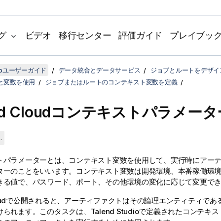
グ
ビデオ
移行センター
評価ガイド
プレイブッ
udioユーザーガイド
データ統合とデータサービス
ジョブとルートをデザイ
と変数を使用
ジョブまたはルートのコンテキスト変数を定義
d Cloud
コンテキストパラメータ
.
トパラメーターとは、コンテキスト変数を使用して、実行時にアー
ターのことをいいます。コンテキスト変数は開発環境、本番稼働環
きる値で、パスワード、ポート、その他環境の変化に応じて変更で
ud
で公開されると、アーティファクトはその論理エンティティであ
けられます。このタスクは、
Talend Studio
で定義されたコンテキス