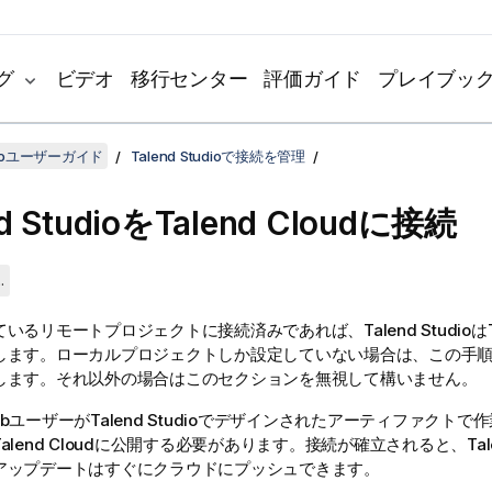
グ
ビデオ
移行センター
評価ガイド
プレイブッ
udioユーザーガイド
Talend Studioで接続を管理
d Studio
を
Talend Cloud
に接続
.
ているリモートプロジェクトに接続済みであれば、
Talend Studio
は
します。ローカルプロジェクトしか設定していない場合は、この手
します。それ以外の場合はこのセクションを無視して構いません。
bユーザーが
Talend Studio
でデザインされたアーティファクトで作
alend Cloud
に公開する必要があります。接続が確立されると、
Tal
アップデートはすぐにクラウドにプッシュできます。