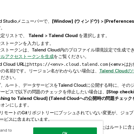
d Studio
メニューバーで、
[Window] (ウィンドウ)
>
[Preference
す。
設定リストで、
Talend
>
Talend Cloud
を選択します。
セストークンを入力します。
セストークンは、
Talend Cloud
内のプロファイル環境設定で生成で
ナルアクセストークンを生成
をご覧ください。
d Cloud
URLは
(<env>
https://<env>.cloud.talend.com
ンの名前)です。リージョン名がわからない場合は、
Talend Clou
ください。
ブ、ルート、データサービスを
Talend Cloud
に公開する時に、その
サービスで以下の問題のチェックを停止したい場合は、
[Stop check
shing to
Talend Cloud
] (Talend Cloudへの公開時の問題チェック
をオンにします。
リモートのGitリポジトリーにプッシュされていない変更が、ジョ
ービスに含まれています。
任意の数値データ型のコンテキスト変数がジョブまたはルートに含
 and to
Ok
が型とマッチしません。