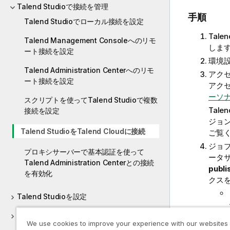
Talend Studioで接続を管理
手順
Talend Studioでローカル接続を設定
Talen
Talend Management Consoleへのリモ
しま
ート接続を設定
環境
Talend Administration Centerへのリモ
アク
ート接続を設定
アク
ーソ
スクリプトを使ってTalend Studioで複数
Talen
接続を設定
ジョ
Talend StudioをTalend Cloudに接続
ご覧
ジョ
プロキシサーバーで基本認証を使って
ータ
Talend Administration Centerとの接続
publi
を有効化
クス
Talend Studioを設定
プロジェクトを使って作業
We use cookies to improve your experience with our websites