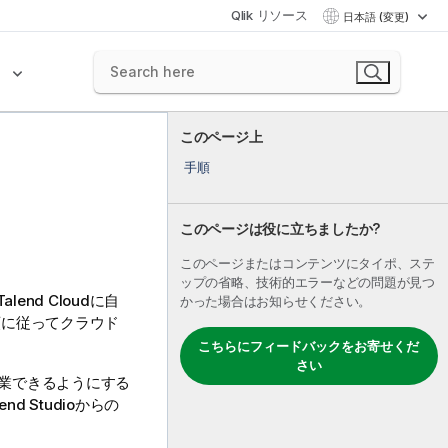
Qlik リソース
日本語 (変更)
ク
このページ上
手順
このページは役に立ちましたか?
このページまたはコンテンツにタイポ、ステ
ップの省略、技術的エラーなどの問題が見つ
Talend Cloud
に自
かった場合はお知らせください。
順に従ってクラウド
こちらにフィードバックをお寄せくだ
さい
業できるようにする
end Studio
からの