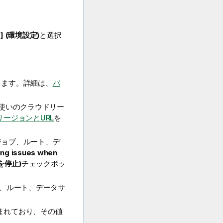
s] (環境設定)
と選択
きます。詳細は、
パ
はお使いのクラウドリー
dのリージョンとURL
を
ジョブ、ルート、デ
ing issues when
を停止)
チェックボッ
ブ、ルート、データサ
まれており、その値