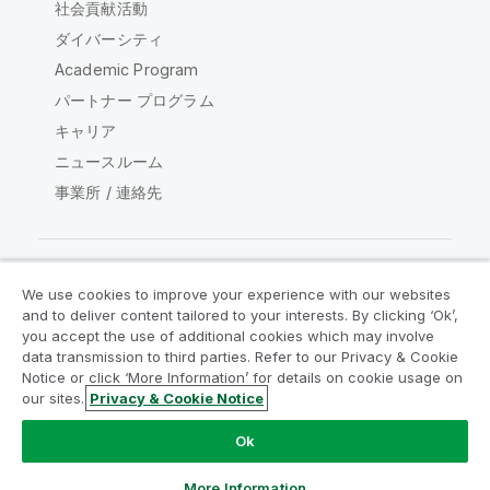
社会貢献活動
ダイバーシティ
Academic Program
パートナー プログラム
キャリア
ニュースルーム
事業所 / 連絡先
We use cookies to improve your experience with our websites
Qlik コミュニティ
and to deliver content tailored to your interests. By clicking ‘Ok’,
you accept the use of additional cookies which may involve
data transmission to third parties. Refer to our Privacy & Cookie
法的契約
製品規約
Legal Policies
Notice or click ‘More Information’ for details on cookie usage on
リーガルポリシー
利用規約
商標
our sites.
Privacy & Cookie Notice
Do Not Share My Info
Ok
Copyright © 1993-2026 QlikTech International AB.無断複写・
転載を禁じます。
More Information