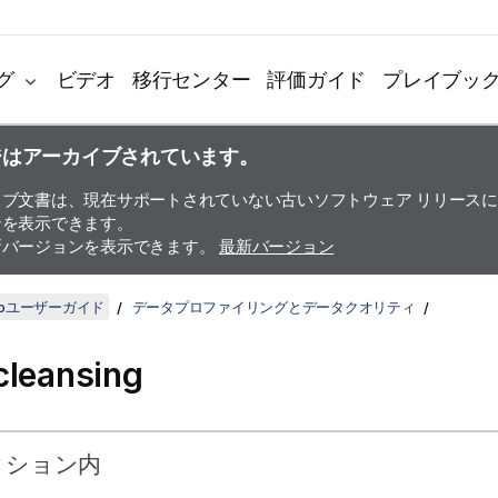
グ
ビデオ
移行センター
評価ガイド
プレイブッ
ジはアーカイブされています。
イブ文書は、現在サポートされていない古いソフトウェア リリース
ンを表示できます。
新バージョンを表示できます。
最新バージョン
udioユーザーガイド
データプロファイリングとデータクオリティ
cleansing
クション内