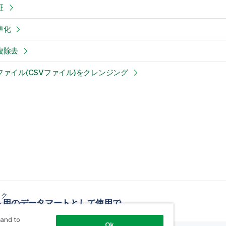
証
準化
複除去
ァイル(CSVファイル)をクレンジング
ック
レポート用のデータマートとして使用できるようOracle OCIをインストールして設定
 and to
Ok