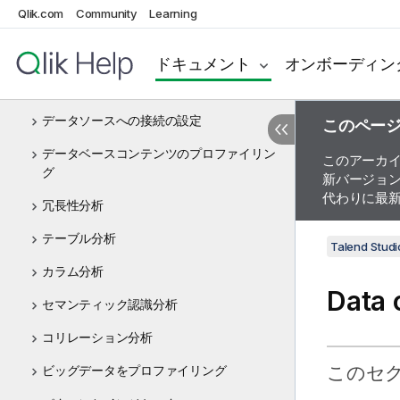
データプロファイリングとデータクオリティ
Qlik.com
Community
Learning
データプロファイリング: コンセプトと基
本方針
ドキュメント
オンボーディン
Talend Data Quality入門ガイド
データソースへの接続の設定
このペー
データベースコンテンツのプロファイリン
このアーカ
グ
新バージョ
代わりに最
冗長性分析
テーブル分析
Talend St
カラム分析
Data 
セマンティック認識分析
コリレーション分析
このセ
ビッグデータをプロファイリング