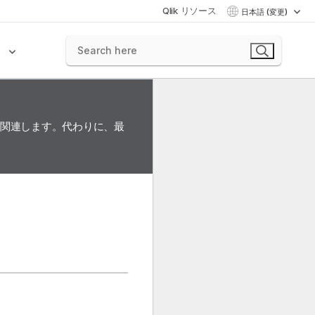
Qlik リソース
日本語 (変更)
ク
に関連します。代わりに、最