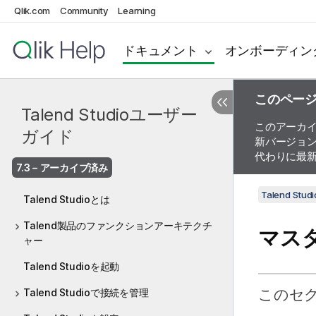
Qlik.com
Community
Learning
ドキュメント
オンボーディン
このペー
Talend Studioユーザー
このアーカ
ガイド
新バージョ
代わりに最
7.3 – アーカイブ済み
Talend St
Talend Studioとは
Talend製品のファンクションアーキテクチ
マス
ャー
Talend Studioを起動
このセ
Talend Studioで接続を管理