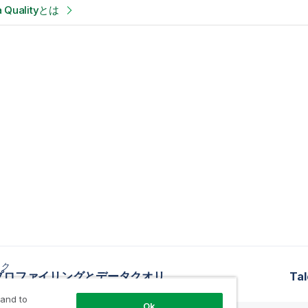
a Qualityとは
ック
データプロファイリングとデータクオリティ
Ta
 and to
Ok