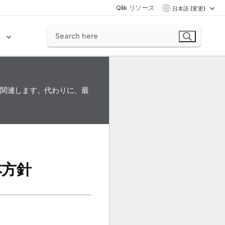
Qlik リソース
日本語 (変更)
ク
に関連します。代わりに、最
本方針