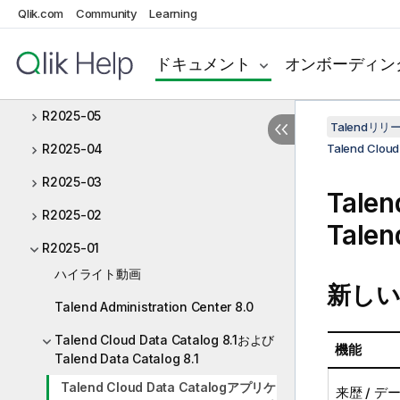
Qlik.com
Community
Learning
R2025-08
R2025-07
ドキュメント
オンボーディン
R2025-06
R2025-05
Talendリ
R2025-04
Talend Cloud
R2025-03
Talen
R2025-02
Talen
R2025-01
ハイライト動画
新しい
Talend Administration Center 8.0
Talend Cloud Data Catalog 8.1および
機能
Talend Data Catalog 8.1
Talend Cloud Data Catalogアプリケ
来歴 / 