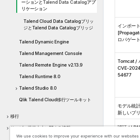
ーションとTalend Data Catalogアプ
リケーション
Talend Cloud Data Catalogブリッ
インポートされ
ジとTalend Data Catalogブリッジ
[Propag
ロパゲート
Talend Dynamic Engine
Talend Management Console
Tomcat 
Talend Remote Engine v2.13.9
CVE-202
54677
Talend Runtime 8.0
Talend Studio 8.0
Qlik Talend Cloud移行ツールキット
モデル統計:
新しいブ
移行
認証 / LDA
サービス提供中止に関する情報
ー:
MITI.s
We use cookies to improve your experience with our websites
ドキュメンテーション