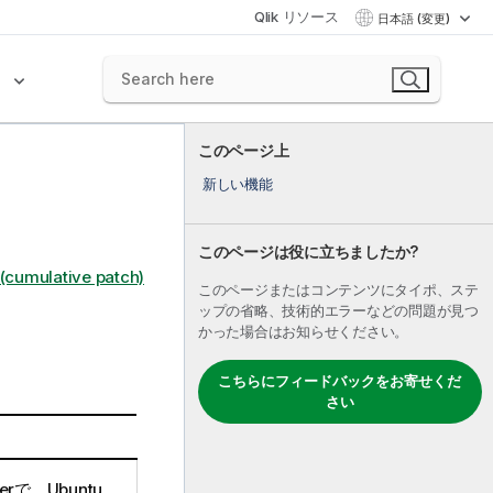
Qlik リソース
日本語 (変更)
ク
このページ上
新しい機能
このページは役に立ちましたか?
(cumulative patch)
このページまたはコンテンツにタイポ、ステ
ップの省略、技術的エラーなどの問題が見つ
かった場合はお知らせください。
こちらにフィードバックをお寄せくだ
さい
er
で、Ubuntu