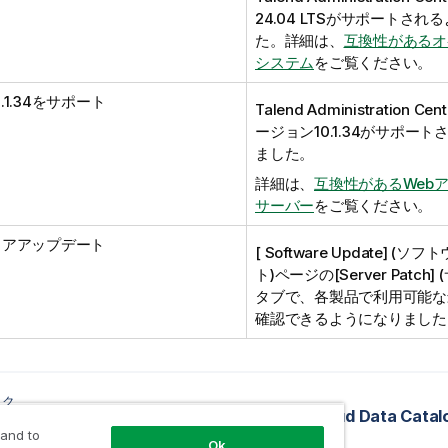
24.04 LTSがサポートさ
た。詳細は、
互換性があるオ
システム
をご覧ください。
10.1.34をサポート
Talend Administration Cent
ージョン10.1.34がサポー
ました。
詳細は、
互換性があるWeb
サーバー
をご覧ください。
ェアアップデート
[ Software Update] 
ト)ページの[Server Patch
タブで、各製品で利用可能な
確認できるようになりました
ック
イト動画
 and to
Ok