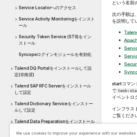
という名前
Service Locatorへのアクセス
次の手順は
Service Activity Monitoringをインスト
を説明して
ール
Tale
Security Token Service (STS)をイン
Apac
ストール
Serv
Syncopeログインモジュールを有効化
Serv
Secu
Talend DQ Portalをインストールして設
Syn
定(非推奨)
startコ
Talend SAP RFC Serverをインストール
で
tesb:sta
して設定
イベントロ
Talend Dictionary Serviceをインストー
インフラス
ルして設定
ご覧くださ
Talend Data Preparationをインストール
ログモジュ
して設定
We use cookies to improve your experience with our websites
および
Tale