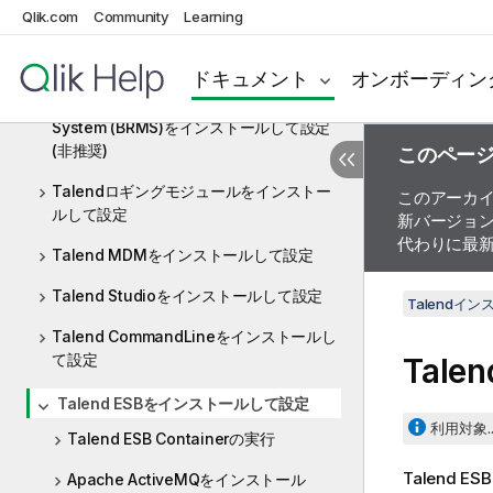
Qlik.com
Talend Activity Monitoring Console
Community
Learning
Webアプリケーションをインストール(非
推奨)
ドキュメント
オンボーディン
Drools Business Rules Management
System (BRMS)をインストールして設定
(非推奨)
このペー
Talendロギングモジュールをインストー
このアーカ
ルして設定
新バージョ
代わりに最
Talend MDMをインストールして設定
Talend Studioをインストールして設定
Talendイ
Talend CommandLineをインストールし
て設定
Talen
Talend ESBをインストールして設定
利用対象..
Talend ESB Containerの実行
Talend ESB
Apache ActiveMQをインストール