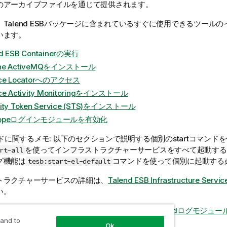
のアーカイブファイルを通じて提供されます。
、
Talend ESB
パッケージに含まれているすぐに使用できるツールの
います。
nd ESB Containerの実行
he ActiveMQをインストール
ice Locatorへのアクセス
ice Activity Monitoringをインストール
rity Token Service (STS)をインストール
copeログインモジュールを有効化
マンドに関するメモ: 以下のセクションで説明する個別のstartコマン
を使ってインフラストラクチャーサービスをすべて起動する
rt-all
グ機能は
コマンドを使って個別に起動する
tesb:start-el-default
トラクチャーサービスの詳細は、
Talend ESB Infrastructure Servic
い。
ールおよびこれらのサービスの詳細な設定は、
Talendログモジュ
 and to
nd ESB Container管理者ガイド
を参照してください。
Ok