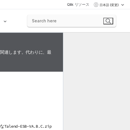
Qlik リソース
日本語 (変更)
ク
に関連します。代わりに、最
な
Talend-ESB-VA.B.C.zip