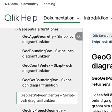
Finansiella funktioner
Qlik.com
Community
Learning
Formateringsfunktioner
Dokumentation
Introduktion
Allmänna numeriska funktioner
Geospatiala funktioner
Qlik Sense 
GeoAggrGeometry – Skript- och
diagramfunktion
Skript- och d
GeoBoundingBox – Skript- och
GeoGe
diagramfunktion
diagr
GeoCountVertex – Skript- och
diagramfunktion
GeoGetPo
GeoGetBoundingBox – Skript-
returnera 
och diagramfunktion
I vissa fall
GeoGetPolygonCenter – Skript-
befintliga 
och diagramfunktion
gräns) ska
GeoInvProjectGeometry –
latitud för