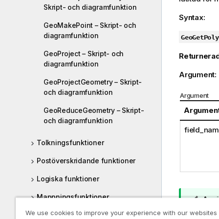
Skript- och diagramfunktion
Syntax:
GeoMakePoint – Skript- och
diagramfunktion
GeoGetPoly
GeoProject – Skript- och
Returnerad
diagramfunktion
Argument:
GeoProjectGeometry – Skript-
och diagramfunktion
Argument
Argumen
GeoReduceGeometry – Skript-
och diagramfunktion
field_na
Tolkningsfunktioner
Postöverskridande funktioner
Logiska funktioner
Mappningsfunktioner
A
Anvä
n
aggr
We use cookies to improve your experience with our websites
Matematiska funktioner