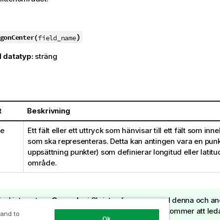
)
gonCenter(
field_name
 datatyp:
sträng
t
Beskrivning
me
Ett fält eller ett uttryck som hänvisar till ett fält som in
som ska representeras. Detta kan antingen vara en punkt
uppsättning punkter) som definierar longitud eller latitud,
område.
nd inte satsen
Group by
i Skriptredigeraren med denna och an
egerade geospatiala funktioner, eftersom detta kommer att leda ti
 and to
Ok