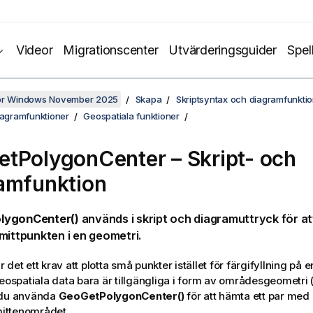
Videor
Migrationscenter
Utvärderingsguider
Spel
för Windows November 2025
Skapa
Skriptsyntax och diagramfunkti
iagramfunktioner
Geospatiala funktioner
tPolygonCenter – Skript- och
amfunktion
lygonCenter()
används i skript och diagramuttryck för a
mittpunkten i en geometri.
 är det ett krav att plotta små punkter istället för färgifyllning på
geospatiala data bara är tillgängliga i form av områdesgeometri (
 du använda
GeoGetPolygonCenter()
för att hämta ett par med
 mittenområdet.