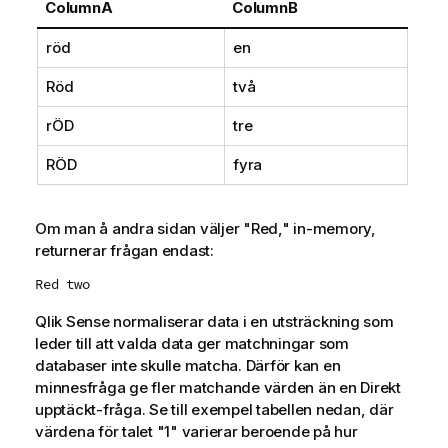
ColumnA
ColumnB
röd
en
Röd
två
rÖD
tre
RÖD
fyra
Om man å andra sidan väljer
"Red,"
in-memory,
returnerar frågan endast:
Red two
Qlik Sense
normaliserar data i en utsträckning som
leder till att valda data ger matchningar som
databaser inte skulle matcha. Därför kan en
minnesfråga ge fler matchande värden än en
Direkt
upptäckt
-fråga. Se till exempel tabellen nedan, där
värdena för talet
"1"
varierar beroende på hur