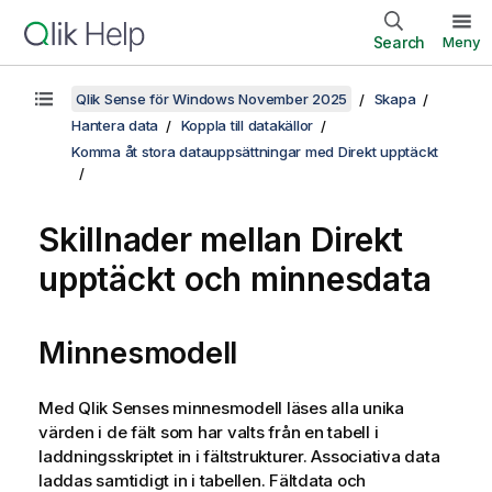
Search
Meny
Qlik Sense för Windows November 2025
Skapa
Hantera data
Koppla till datakällor
Komma åt stora datauppsättningar med Direkt upptäckt
Skillnader mellan
Direkt
upptäckt
och minnesdata
Minnesmodell
Med
Qlik Sense
s minnesmodell läses alla unika
värden i de fält som har valts från en tabell i
laddningsskriptet in i fältstrukturer. Associativa data
laddas samtidigt in i tabellen. Fältdata och