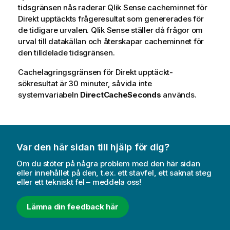
tidsgränsen nås raderar
Qlik Sense
cacheminnet för
Direkt upptäckt
s frågeresultat som genererades för
de tidigare urvalen.
Qlik Sense
ställer då frågor om
urval till datakällan och återskapar cacheminnet för
den tilldelade tidsgränsen.
Cachelagringsgränsen för
Direkt upptäckt
-
sökresultat är 30 minuter, såvida inte
systemvariabeln
DirectCacheSeconds
används.
Var den här sidan till hjälp för dig?
Om du stöter på några problem med den här sidan
eller innehållet på den, t.ex. ett stavfel, ett saknat steg
eller ett tekniskt fel – meddela oss!
Lämna din feedback här