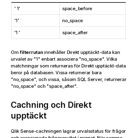
' 1'
space_before
'1'
no_space
'1 '
space_after
Om
filterrutan
innehåller
Direkt upptäckt
-data kan
urvalet av
"1"
enbart associera
"no_space"
. Vilka
matchningar som returneras för
Direkt upptäckt
-data
beror på databasen. Vissa returnerar bara
"no_space"
, och vissa, såsom
SQL Server
, returnerar
"no_space"
och
"space_after"
.
Cachning och
Direkt
upptäckt
Qlik Sense
-cachningen lagrar urvalsstatus för frågor
och associerade frågeresultat i minnet. När samma