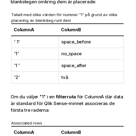
blankstegen omkring dem är placerade:
Tabell med olika värden för nummer ”1” på grund av olika
placering av blanksteg runt dem
ColumnA
ColumnB
' 1'
space_before
'1'
no_space
'1 '
space_after
'2'
två
Om du väljer
"1"
i en
filterruta
för
ColumnA
där data
är standard för
Qlik Sense
-minnet associeras de
första tre raderna:
Associated rows
ColumnA
ColumnB