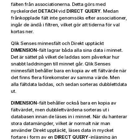
fälten från associationerna. Detta görs med
nyckelordet
DETACH
vid
DIRECT QUERY
. Medan
frånkopplade fält inte genomsöks efter associationer,
ingår de ändå i filtren, vilket gör att tiderna för val
kortas ner.
Qlik Sense
s minnesfält och
Direkt upptäckt
DIMENSION
-fält lagrar båda alla sina data i minnet.
Det är sättet på vilket de laddas som påverkar hur
snabbt laddningen till minnet går.
Qlik Sense
s
minnesfält behåller bara en kopia av ett fältvärde när
det finns flera förekomster av samma värde. Men
alla fältdata laddas, och sedan sorteras dubblettdata
ut.
DIMENSION
-fält behåller också bara en kopia av
fältvärdet, men dubblettvärdena sorteras ut i
databasen innan de läses in i minnet. När du hanterar
stora datamängder, vilket är normalt när man
använder
Direkt upptäckt
, läses data in mycket
fortare i form av en
DIRECT QUERY
-inläsning än