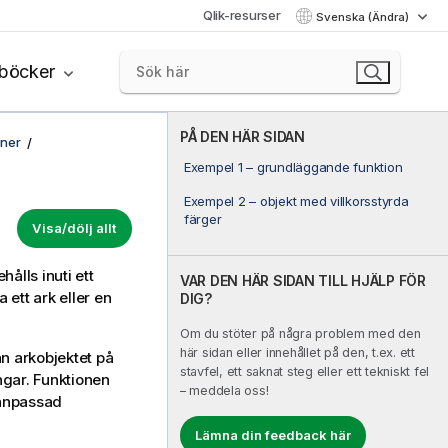
Qlik-resurser
Svenska (Ändra)
böcker
PÅ DEN HÄR SIDAN
oner
Exempel 1 – grundläggande funktion
Exempel 2 – objekt med villkorsstyrda
färger
Visa/dölj allt
ålls inuti ett
VAR DEN HÄR SIDAN TILL HJÄLP FÖR
ett ark eller en
DIG?
Om du stöter på några problem med den
här sidan eller innehållet på den, t.ex. ett
ån arkobjektet på
stavfel, ett saknat steg eller ett tekniskt fel
ngar. Funktionen
– meddela oss!
 anpassad
Lämna din feedback här