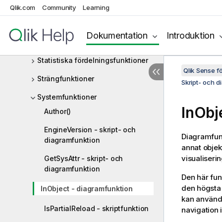
NULL-funktioner
Qlik.com
Community
Learning
Intervallfunktioner
Dokumentation
Introduktion
Relaterade funktioner
Statistiska fördelningsfunktioner
Qlik Sense 
Strängfunktioner
Skript- och d
Systemfunktioner
InObj
Author()
EngineVersion - skript- och
Diagramfun
diagramfunktion
annat objek
visualiserin
GetSysAttr - skript- och
diagramfunktion
Den här funk
den högsta 
InObject - diagramfunktion
kan använd
IsPartialReload - skriptfunktion
navigation i