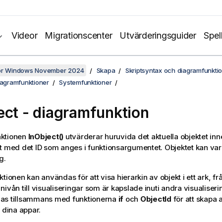
Videor
Migrationscenter
Utvärderingsguider
Spel
för Windows November 2024
Skapa
Skriptsyntax och diagramfunkti
iagramfunktioner
Systemfunktioner
ect - diagramfunktion
ktionen
InObject()
utvärderar huruvida det aktuella objektet inneh
t med det ID som anges i funktionsargumentet. Objektet kan vara 
g.
tionen kan användas för att visa hierarkin av objekt i ett ark, fr
nivån till visualiseringar som är kapslade inuti andra visualiseri
as tillsammans med funktionerna
if
och
ObjectId
för att skapa
 dina appar.