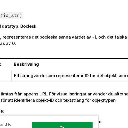
(id_str)
 datatyp:
Boolesk
, representeras det booleska sanna värdet av -1, och det falska
as av 0.
t
Beskrivning
Ett strängvärde som representerar ID för det objekt som 
hämtas från appens URL. För visualiseringar använder du alterna
för att identifiera objekt-ID och textsträng för objekttypen.
e:
ysisläge lägger du till följande text i URL-adressen:
 and to
Ok