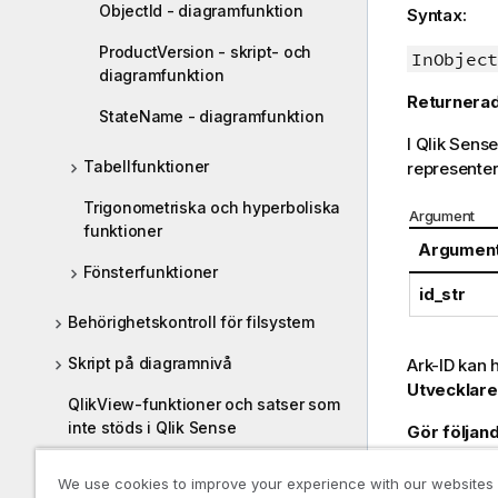
ObjectId - diagramfunktion
Syntax:
ProductVersion - skript- och
InObject
diagramfunktion
Returnerad
StateName - diagramfunktion
I
Qlik Sense
Tabellfunktioner
representer
Trigonometriska och hyperboliska
Argument
funktioner
Argumen
Fönsterfunktioner
id_str
Behörighetskontroll för filsystem
Skript på diagramnivå
Ark-ID kan 
Utvecklare
QlikView-funktioner och satser som
inte stöds i Qlik Sense
Gör följand
Funktioner och satser som inte
I anal
We use cookies to improve your experience with our websites
rekommenderas i Qlik Sense