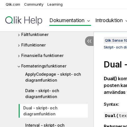
Qlik.com
Community
Learning
Datum- och tidsfunktioner
Exponentiella och logaritmiska
Dokumentation
Introduktion
funktioner
Fältfunktioner
Qlik Sense 
Filfunktioner
Skript- och d
Finansiella funktioner
Dual 
Formateringsfunktioner
ApplyCodepage - skript- och
Dual()
komb
diagramfunktion
posten kan
Date - skript- och
användas f
diagramfunktion
Syntax:
Dual - skript- och
diagramfunktion
Dual(
tex
Interval - skript- och
Returnerad