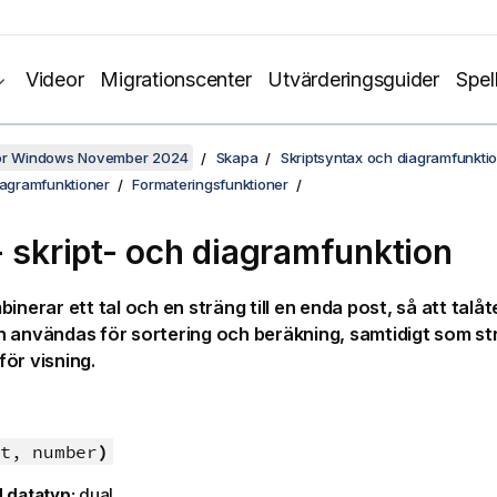
Videor
Migrationscenter
Utvärderingsguider
Spel
för Windows November 2024
Skapa
Skriptsyntax och diagramfunkti
iagramfunktioner
Formateringsfunktioner
- skript- och diagramfunktion
inerar ett tal och en sträng till en enda post, så att talå
 användas för sortering och beräkning, samtidigt som s
ör visning.
t, number
)
 datatyp:
dual