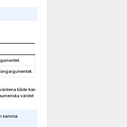
rgumentet.
trängargumentet.
ältvärdena både kan
 numeriska värdet
men samma