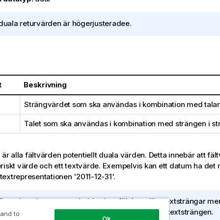
 duala returvärden är högerjusteradee.
t
Beskrivning
Strängvärdet som ska användas i kombination med tala
Talet som ska användas i kombination med strängen i s
är alla fältvärden potentiellt duala värden. Detta innebär att f
riskt värde och ett textvärde. Exempelvis kan ett datum ha det
textrepresentationen
'2011-12-31'
.
flera dataelement som laddas i ett fält har olika textsträngar 
riska värde, delar de alla den första påträffade textsträngen.
 and to
Ok