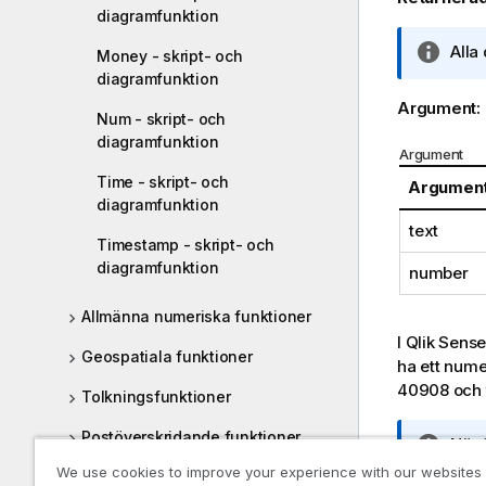
diagramfunktion
A
Alla
Money - skript- och
n
diagramfunktion
t
Argument:
Num - skript- och
e
diagramfunktion
c
Argument
k
Time - skript- och
Argumen
n
diagramfunktion
i
text
n
Timestamp - skript- och
g
diagramfunktion
number
o
m
Allmänna numeriska funktioner
i
I
Qlik Sense
Geospatiala funktioner
n
ha ett nume
f
40908
och 
Tolkningsfunktioner
o
r
Postöverskridande funktioner
A
När 
m
n
nume
We use cookies to improve your experience with our websites
Logiska funktioner
a