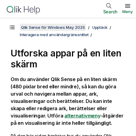
Search
Meny
Qlik Sense för Windows May 2025
Upptäck
Interagera med användargränssnittet
Utforska appar på en liten
skärm
Om du använder
Qlik Sense
på en liten skärm
(480 pixlar bred eller mindre), så kan du göra
urval och navigera mellan appar, ark,
visualiseringar och berättelser. Du kan inte
skapa eller redigera ark, berättelser eller
visualiseringar. Utföra
alternativmeny
-åtgärder
på en visualisering är inte heller tillgängligt.
På den här sidan beskrivs hur du använder
Qlik