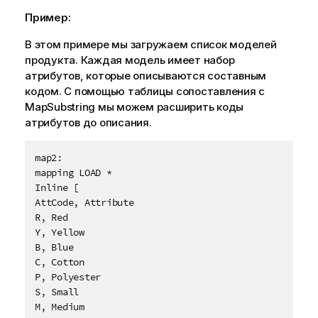
у
Пример:
п
р
В этом примере мы загружаем список моделей
е
продукта. Каждая модель имеет набор
ж
атрибутов, которые описываются составным
д
кодом. С помощью таблицы сопоставления с
е
MapSubstring
мы можем расширить коды
н
атрибутов до описания.
и
ю
map2:

mapping LOAD * 

Inline [

AttCode, Attribute

R, Red

Y, Yellow

B, Blue

C, Cotton

P, Polyester

S, Small

M, Medium
