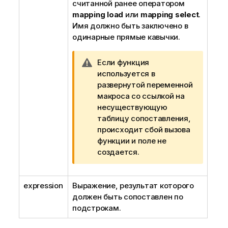
считанной ранее оператором
mapping load
или
mapping select
.
Имя должно быть заключено в
одинарные прямые кавычки.
П
Если функция
р
используется в
и
развернутой переменной
м
макроса со ссылкой на
е
несуществующую
ч
таблицу сопоставления,
а
происходит сбой вызова
н
функции и поле не
и
создается.
е
к
expression
Выражение, результат которого
п
должен быть сопоставлен по
р
подстрокам.
е
д