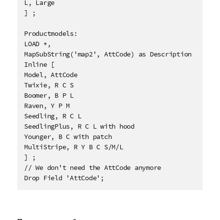
L, Large

] ;

Productmodels:

LOAD *,

MapSubString('map2', AttCode) as Description

Inline [

Model, AttCode

Twixie, R C S

Boomer, B P L

Raven, Y P M

Seedling, R C L

SeedlingPlus, R C L with hood

Younger, B C with patch

MultiStripe, R Y B C S/M/L 

] ;

// We don't need the AttCode anymore

Drop Field 'AttCode';