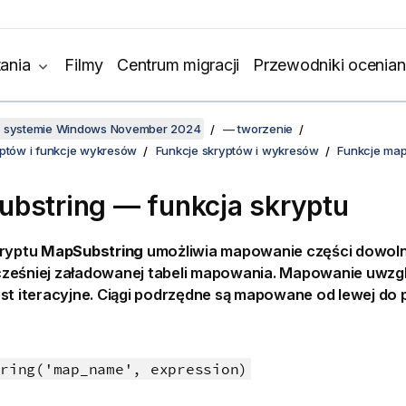
ania
Filmy
Centrum migracji
Przewodniki ocenian
w systemie Windows November 2024
— tworzenie
yptów i funkcje wykresów
Funkcje skryptów i wykresów
Funkcje ma
bstring — funkcja skryptu
kryptu
MapSubstring
umożliwia mapowanie części dowol
ześniej załadowanej tabeli mapowania. Mapowanie uwzgl
e jest iteracyjne. Ciągi podrzędne są mapowane od lewej do 
ring('map_name', expression)