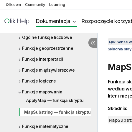
Qlik.com
Funkcje pliku
Community
Learning
Funkcje finansowe
Dokumentacja
Rozpoczęcie korzyst
Funkcje formatowania
Ogólne funkcje liczbowe
Qlik Sense 
Funkcje geoprzestrzenne
Składnia skr
Funkcje interpretacji
MapSu
Funkcje międzywierszowe
Funkcje logiczne
Funkcja s
według wc
Funkcje mapowania
liter i ni
ApplyMap — funkcja skryptu
Składnia:
MapSubstring — funkcja skryptu
MapSubst
Funkcje matematyczne