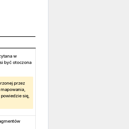
zytana w
si być otoczona
erzonej przez
li mapowania,
 powiedzie się,
ragmentów