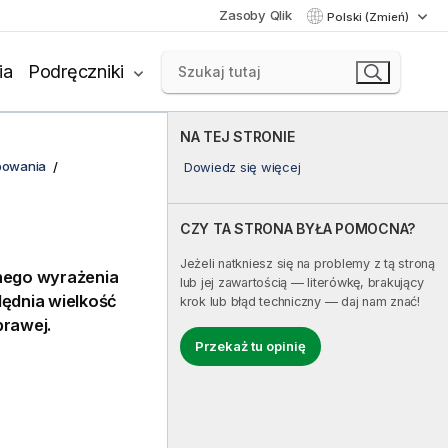
Zasoby Qlik
Polski (Zmień)
ia
Podręczniki
NA TEJ STRONIE
powania
Dowiedz się więcej
CZY TA STRONA BYŁA POMOCNA?
Jeżeli natkniesz się na problemy z tą stroną
nego wyrażenia
lub jej zawartością — literówkę, brakujący
ędnia wielkość
krok lub błąd techniczny — daj nam znać!
prawej.
Przekaż tu opinię