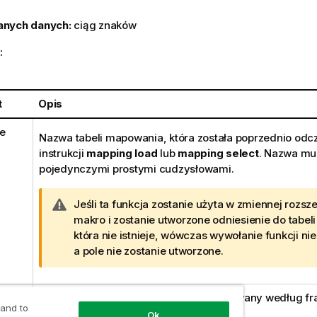
anych danych:
ciąg znaków
:
t
Opis
e
Nazwa tabeli mapowania, która została poprzednio odc
instrukcji
mapping load
lub
mapping select
. Nazwa mu
pojedynczymi prostymi cudzysłowami.
O
Jeśli ta funkcja zostanie użyta w zmiennej rozsz
s
makro i zostanie utworzone odniesienie do tabe
t
która nie istnieje, wówczas wywołanie funkcji nie
r
a pole nie zostanie utworzone.
z
e
n
Wyrażenie, którego wynik będzie mapowany według f
ż
 and to
tekstu.
e
Ok