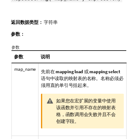
返回数据类型：
字符串
参数：
参数
参数
说明
map_name
先前在
mapping load
或
mapping select
语句中读取的映射表的名称。名称必须必
须用直的单引号括起来。
警
如果您在宏扩展的变量中使用
告
该函数并引用不存在的映射表
注
格，函数调用会失败并且不会
释
创建字段。