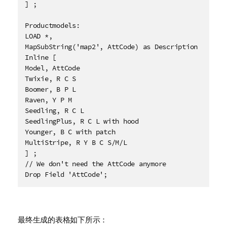
] ;

Productmodels:

LOAD *,

MapSubString('map2', AttCode) as Description

Inline [

Model, AttCode

Twixie, R C S

Boomer, B P L

Raven, Y P M

Seedling, R C L

SeedlingPlus, R C L with hood

Younger, B C with patch

MultiStripe, R Y B C S/M/L 

] ;

// We don't need the AttCode anymore

Drop Field 'AttCode';
最终生成的表格如下所示：