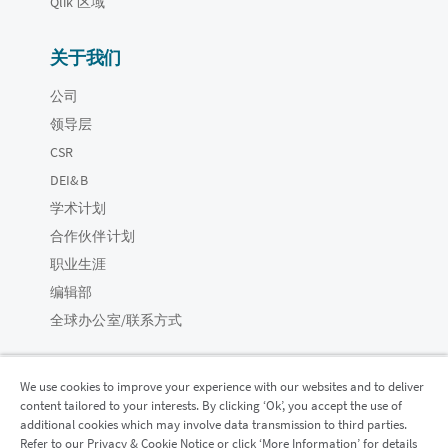
Qlik 区域
关于我们
公司
领导层
CSR
DEI&B
学术计划
合作伙伴计划
职业生涯
编辑部
全球办公室/联系方式
We use cookies to improve your experience with our websites and to deliver
content tailored to your interests. By clicking ‘Ok’, you accept the use of
Qlik 社区
additional cookies which may involve data transmission to third parties.
Refer to our Privacy & Cookie Notice or click ‘More Information’ for details