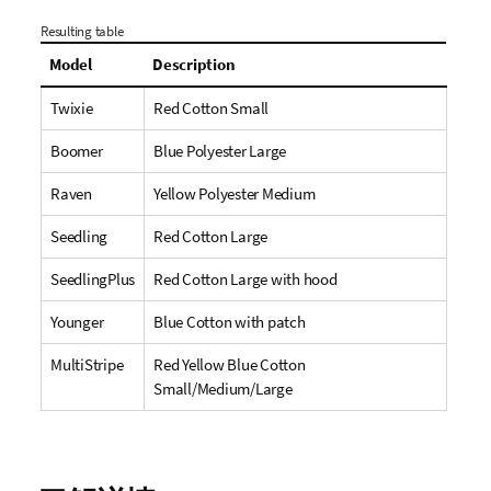
Resulting table
Model
Description
Twixie
Red Cotton Small
Boomer
Blue Polyester Large
Raven
Yellow Polyester Medium
Seedling
Red Cotton Large
SeedlingPlus
Red Cotton Large with hood
Younger
Blue Cotton with patch
MultiStripe
Red Yellow Blue Cotton
Small/Medium/Large