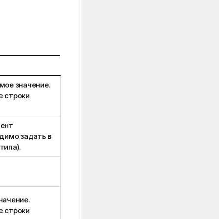
мое значение.
е строки
мент
димо задать в
типа).
начение.
е строки