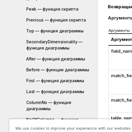
Возвраща
Peek — функция скрипта
Аргумент
Previous — функция скрипта
Аргументы
Top — функция диаграммы
Аргумен
SecondaryDimensionality —
функция диаграммы
field_na
After — функция диаграммы
Before — функция диаграммы
match_fi
First — функция диаграммы
Last — функция диаграммы
match_fie
ColumnNo — функция
диаграммы
table_na
NoOfColumns — функция
диаграммы
We use cookies to improve your experience with our websites