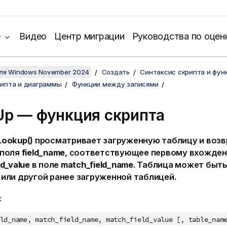
е
Видео
Центр миграции
Руководства по оцен
для Windows November 2024
Создать
Синтаксис скрипта и фун
рипта и диаграммы
Функции между записями
Up — функция скрипта
Lookup()
просматривает загруженную таблицу и воз
 поля
field_name
, соответствующее первому вхожден
ld_value
в поле
match_field_name
. Таблица может быт
 или другой ранее загруженной таблицей.
:
ld_name, match_field_name, match_field_value [, table_nam