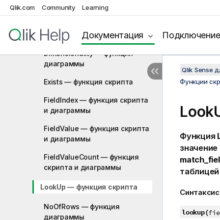
Qlik.com
Community
Learning
Bottom — функция диаграммы
Документация
Подключени
Column — функция диаграммы
Dimensionality — функция
диаграммы
Qlik Sense 
Exists — функция скрипта
Функции ск
FieldIndex — функция скриптa
Look
и диаграммы
FieldValue — функция скриптa
Функция
и диаграммы
значение
FieldValueCount — функция
match_fie
скриптa и диаграммы
таблицей
LookUp — функция скрипта
Синтаксис
NoOfRows — функция
lookup(
fie
диаграммы