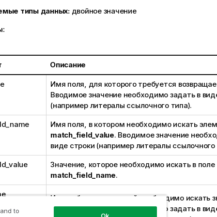
емые типы данных:
двойное значение
ы:
т
Описание
me
Имя поля, для которого требуется возвращае
Вводимое значение необходимо задать в вид
(например литералы ссылочного типа).
eld_name
Имя поля, в котором необходимо искать эле
match_field_value
. Вводимое значение необхо
виде строки (например литералы ссылочного 
ld_value
Значение, которое необходимо искать в поле
match_field_name
.
me
Имя таблицы, в которой необходимо искать з
Вводимое значение необходимо задать в вид
 and to
Ok