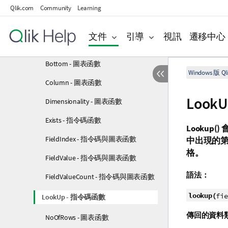
Qlik.com
Community
Learning
記錄間函數
Above - 圖表函數
文件
引導
視訊
遷移中心
Below - 圖表函數
Bottom - 圖表函數
Windows 版 Qli
Column - 圖表函數
Look
Dimensionality - 圖表函數
Exists - 指令碼函數
Lookup()
FieldIndex - 指令碼與圖表函數
中出現的
格。
FieldValue - 指令碼與圖表函數
語法：
FieldValueCount - 指令碼與圖表函數
lookup(
fie
LookUp - 指令碼函數
傳回的資料
NoOfRows - 圖表函數