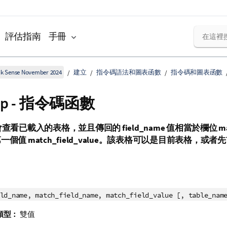
評估指南
手冊
k Sense November 2024
建立
指令碼語法和圖表函數
指令碼和圖表函數
Up - 指令碼函數
會查看已載入的表格，並且傳回的
field_name
值相當於欄位
m
第一個值
match_field_value
。該表格可以是目前表格，或者先
ld_name, match_field_name, match_field_value [, table_nam
類型：
雙值