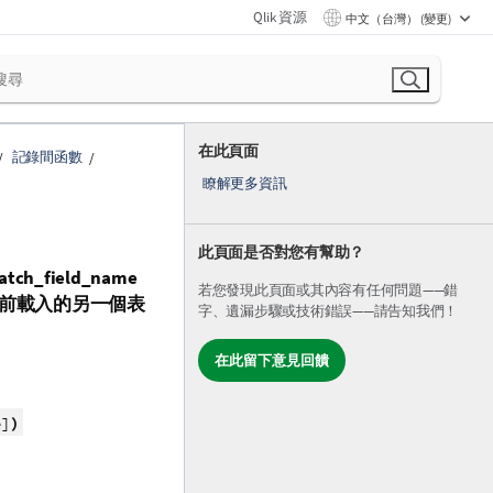
Qlik 資源
中文（台灣） (變更)
在此頁面
記錄間函數
瞭解更多資訊
此頁面是否對您有幫助？
atch_field_name
若您發現此頁面或其內容有任何問題——錯
前載入的另一個表
字、遺漏步驟或技術錯誤——請告知我們！
在此留下意見回饋
)
e]