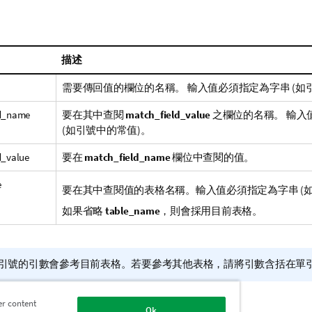
描述
需要傳回值的欄位的名稱。 輸入值必須指定為字串 (如
ld_name
要在其中查閱
match_field_value
之欄位的名稱。 輸入
(如引號中的常值)。
d_value
要在
match_field_name
欄位中查閱的值。
e
要在其中查閱值的表格名稱。輸入值必須指定為字串 (
如果省略
table_name
，則會採用目前表格。
引號的引數會參考目前表格。若要參考其他表格，請將引數含括在單
er content
Ok