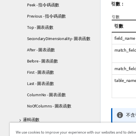
引數：
Peek - 指令碼函數
Previous - 指令碼函數
引數
引數
Top - 圖表函數
field_name
SecondaryDimensionality- 圖表函數
match_fie
After - 圖表函數
Before - 圖表函數
match_fiel
First - 圖表函數
table_nam
Last - 圖表函數
ColumnNo - 圖表函數
NoOfColumns - 圖表函數
資
不含
邏輯函數
訊
備
限制：
對應函數
We use cookies to improve your experience with our websites and to deliv
註