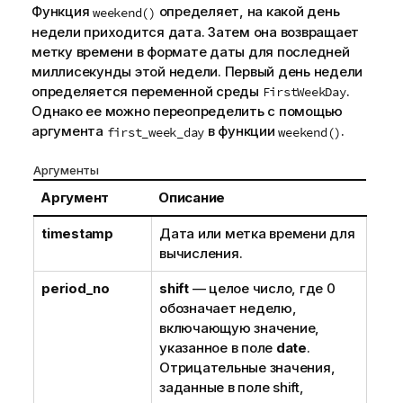
Функция
определяет, на какой день
weekend()
недели приходится дата. Затем она возвращает
метку времени в формате даты для последней
миллисекунды этой недели. Первый день недели
определяется переменной среды
.
FirstWeekDay
Однако ее можно переопределить с помощью
аргумента
в функции
.
first_week_day
weekend()
Аргументы
Аргумент
Описание
timestamp
Дата или метка времени для
вычисления.
period_no
shift
— целое число, где 0
обозначает неделю,
включающую значение,
указанное в поле
date
.
Отрицательные значения,
заданные в поле shift,