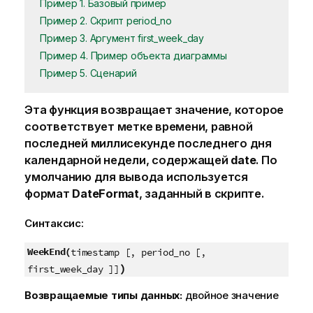
Пример 1. Базовый пример
Пример 2. Скрипт period_no
Пример 3. Аргумент first_week_day
Пример 4. Пример объекта диаграммы
Пример 5. Сценарий
Эта функция возвращает значение, которое
соответствует метке времени, равной
последней миллисекунде последнего дня
календарной недели, содержащей
date
. По
умолчанию для вывода используется
формат
DateFormat
, заданный в скрипте.
Синтаксис:
WeekEnd(
timestamp [, period_no [,
)
first_week_day ]]
Возвращаемые типы данных:
двойное значение