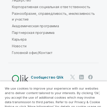
Лидерство
Корпоративная социальная ответственность
Разнообразие, справедливость, инклюзивность
и участие
Академическая программа
Партнерская программа
Карьера
Новости
Головной офис/Контакт
Сообщество Qlik
We use cookies to improve your experience with our websites
Юридические соглашения
and to deliver content tailored to your interests. By clicking ‘Ok’,
Условия использования продуктов
you accept the use of additional cookies which may involve
data transmission to third parties. Refer to our Privacy & Cookie
Legal Policies
Юридические положения
Notice or click ‘More Information’ for details on cookie usage on