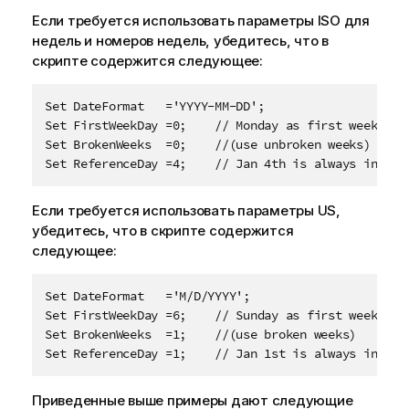
Если требуется использовать параметры ISO для
недель и номеров недель, убедитесь, что в
скрипте содержится следующее:
Set DateFormat   ='YYYY-MM-DD'; 

Set FirstWeekDay =0;    // Monday as first week day

Set BrokenWeeks  =0;    //(use unbroken weeks)

Set ReferenceDay =4;    // Jan 4th is always in wee
Если требуется использовать параметры US,
убедитесь, что в скрипте содержится
следующее:
Set DateFormat   ='M/D/YYYY';

Set FirstWeekDay =6;    // Sunday as first week day

Set BrokenWeeks  =1;    //(use broken weeks)

Set ReferenceDay =1;    // Jan 1st is always in wee
Приведенные выше примеры дают следующие