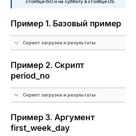
р
столбце ISO и на субботу в столбце US.
и
м
Пример 1. Базовый пример
е
ч
а
н
Скрипт загрузки и результаты
и
е
к
Пример 2. Скрипт
и
period_no
н
ф
о
р
Скрипт загрузки и результаты
м
а
ц
Пример 3. Аргумент
и
first_week_day
и