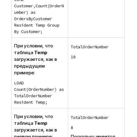
Customer,Count(OrderN
umber) as
OrdersByCustomer
Resident Temp Group
By Customer;
При условии, что
TotalOrderNumber
таблица
Temp
10
загружается, как в
предыдущем
примере:
LOAD
Count(OrderNumber) as
TotalOrderNumber
Resident Temp;
При условии, что
TotalOrderNumber
таблица
Temp
8
загружается, как в
первом примере:
Поскольку имеется