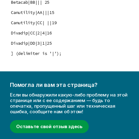
Betacab|BB||| 25
Canutility|AA|||15
Canutility|CC| ||19
Divadip|CC|2|4|16
Divadip|DD|3|1|25
] (delimiter is '|');
Помогла ли вам эта страница?
Если вы обнаружили какую-либо проблему на этой
странице или с ее содержанием — будь то
опечатка, пропущенный шаг или техническая
ошибка, сообщите нам об этом!
Оставьте свой отзыв здесь