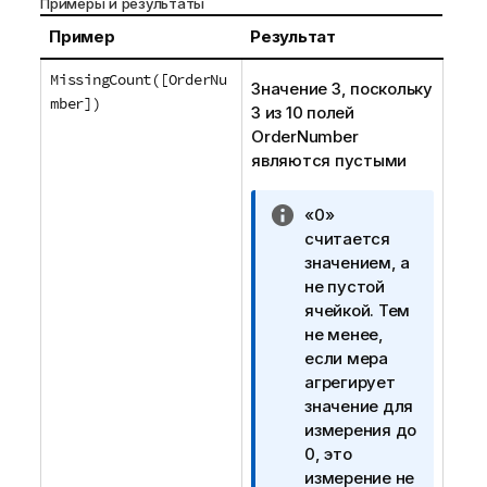
Примеры и результаты
Пример
Результат
MissingCount([OrderNu
Значение 3, поскольку
mber])
3 из 10 полей
OrderNumber
являются пустыми
П
«0»
р
считается
и
значением, а
м
не пустой
е
ячейкой. Тем
ч
не менее,
а
если мера
н
агрегирует
и
значение для
е
измерения до
к
0, это
и
измерение не