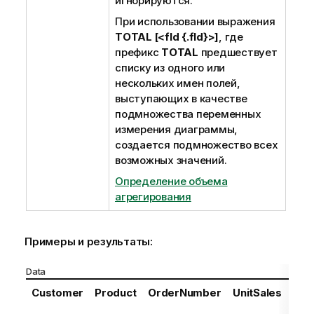
игнорируются.
При использовании выражения
TOTAL [<fld {.fld}>]
, где
префикс
TOTAL
предшествует
списку из одного или
нескольких имен полей,
выступающих в качестве
подмножества переменных
измерения диаграммы,
создается подмножество всех
возможных значений.
Определение объема
агрегирования
Примеры и результаты:
Data
Customer
Product
OrderNumber
UnitSales
Unit
Pri