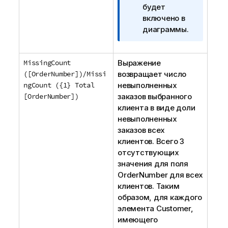
н
будет
ф
включено в
о
диаграммы.
р
м
MissingCount
Выражение
а
([OrderNumber])/Missi
возвращает число
ц
ngCount ({1} Total
невыполненных
и
[OrderNumber])
заказов выбранного
и
клиента в виде доли
невыполненных
заказов всех
клиентов. Всего 3
отсутствующих
значения для поля
OrderNumber
для всех
клиентов. Таким
образом, для каждого
элемента
Customer
,
имеющего