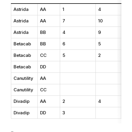
Astrida
AA
1
4
16
Astrida
AA
7
10
15
Astrida
BB
4
9
9
Betacab
BB
6
5
10
Betacab
CC
5
2
20
Betacab
DD
25
Canutility
AA
15
Canutility
CC
19
Divadip
AA
2
4
16
Divadip
DD
3
25