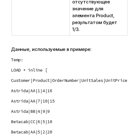
отсутствующее
значение для
элемента
Product
,
результатом будет
1/3.
Данные, используемые в примере:
Temp:
LOAD * inline [
Customer|Product|OrderNumber|UnitSales|UnitPrice
Astrida|AA|1|4|16
Astrida|AA|7|10|15
Astrida|BB|4|9|9
Betacab|CC|6|5|10
Betacab|AA|5|2|20