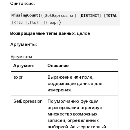
Синтаксис:
MissingCount(
{[SetExpression] [
DISTINCT
] [
TOTAL
)
[<fld {,fld}>]]} expr
Возвращаемые типы данных:
целое
Аргументы:
Аргументы
Аргумент
Описание
expr
Выражение или поле,
содержащее данные для
измерения.
SetExpression
По умолчанию функция
агрегирования агрегирует
множество возможных
записей, определенных
выборкой. Альтернативный