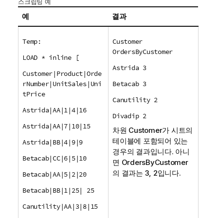
스크립팅 예
예
결과
Temp:
Customer
OrdersByCustomer
LOAD * inline [
Astrida 3
Customer|Product|Orde
rNumber|UnitSales|Uni
Betacab 3
tPrice
Canutility 2
Astrida|AA|1|4|16
Divadip 2
Astrida|AA|7|10|15
차원
Customer
가 시트의
테이블에 포함되어 있는
Astrida|BB|4|9|9
경우의 결과입니다. 아니
Betacab|CC|6|5|10
면
OrdersByCustomer
의 결과는 3, 2입니다.
Betacab|AA|5|2|20
Betacab|BB|1|25| 25
Canutility|AA|3|8|15