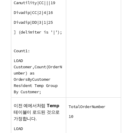
Canutility|CC|||19
Divadip|CC|2|4|16
Divadip|DD|3|1|25
] (delimiter is '|');
Count1:
LOAD
Customer,Count(OrderN
umber) as
OrdersByCustomer
Resident Temp Group
By Customer;
이전 예에서처럼
Temp
TotalOrderNumber
테이블이 로드된 것으로
10
가정합니다.
LOAD