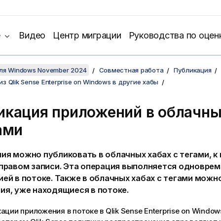
е
Видео
Центр миграции
Руководства по оцен
для Windows November 2024
Совместная работа
Публикация
з Qlik Sense Enterprise on Windows в другие хабы
икация приложений в облачны
ами
ия можно публиковать в облачных хабах с тегами, к
 правом записи. Эта операция выполняется одноврем
ией в потоке. Также в облачных хабах с тегами можн
ия, уже находящиеся в потоке.
кации приложения в потоке в
Qlik Sense Enterprise on Window