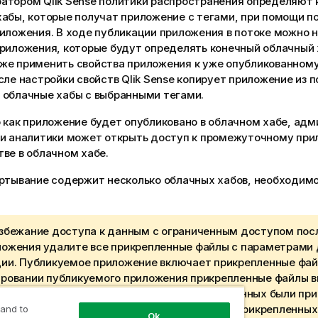
ратором
Qlik Sense
политики распространения определяют 
хабы, которые получат приложение с тегами, при помощи п
риложения. В ходе публикации приложения в потоке можно 
риложения, которые будут определять конечный облачный х
же применить свойства приложения к уже опубликованном
сле настройки свойств
Qlik Sense
копирует приложение из п
 облачные хабы с выбранными тегами.
 как приложение будет опубликовано в облачном хабе, ад
ли аналитики может открыть доступ к промежуточному при
ве в облачном хабе.
ертывание содержит несколько облачных хабов, необходим
избежание доступа к данным с ограниченным доступом пос
ложения удалите все прикрепленные файлы с параметрами 
ции. Публикуемое приложение включает прикрепленные фай
ировании публикуемого приложения прикрепленные файлы 
ию. Однако, если к прикрепленным файлам данных были пр
ничения доступа к секции, при копировании прикрепленных
 and to
Ok