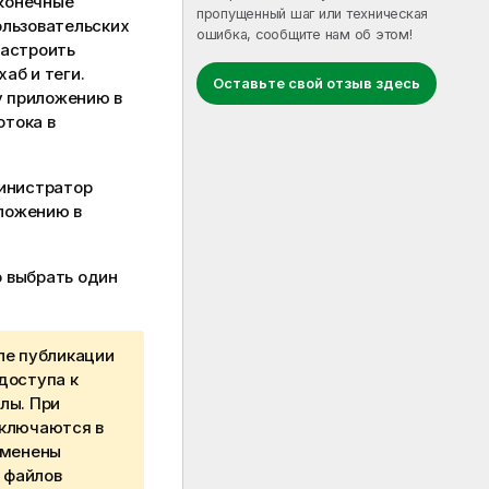
конечные
пропущенный шаг или техническая
ользовательских
ошибка, сообщите нам об этом!
настроить
аб и теги.
Оставьте свой отзыв здесь
у приложению в
отока в
министратор
ложению в
о выбрать один
ле публикации
доступа к
лы. При
включаются в
именены
 файлов