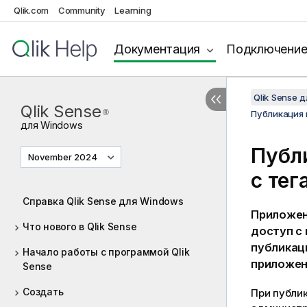
Qlik.com
Community
Learning
Документация
Подключени
Qlik Sense 
Qlik Sense
®
Публикация и
для
Windows
Публ
November 2024
с тег
Справка Qlik Sense для Windows
Приложен
Что нового в Qlik Sense
доступ с
публикац
Начало работы с программой Qlik
приложен
Sense
Создать
При публи