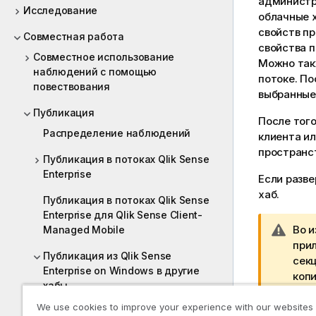
админист
Исследование
облачные 
свойств п
Совместная работа
свойства п
Совместное использование
Можно так
наблюдений с помощью
потоке. По
повествования
выбранные
Публикация
После того
Распределение наблюдений
клиента и
пространст
Публикация в потоках Qlik Sense
Enterprise
Если разв
хаб.
Публикация в потоках Qlik Sense
Enterprise для Qlik Sense Client-
П
Во 
Managed Mobile
р
при
Публикация из Qlik Sense
и
сек
Enterprise on Windows в другие
м
коп
хабы
е
коп
ч
огра
We use cookies to improve your experience with our websites
Публикация приложений в