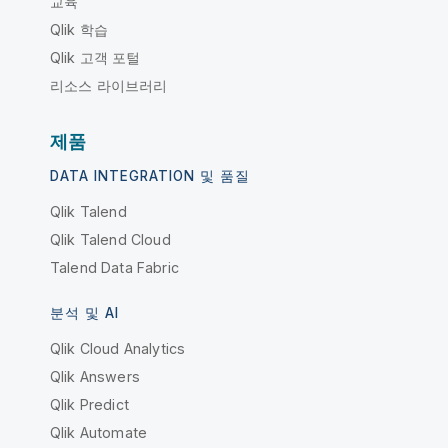
교육
Qlik 학습
Qlik 고객 포털
리소스 라이브러리
제품
DATA INTEGRATION 및 품질
Qlik Talend
Qlik Talend Cloud
Talend Data Fabric
분석 및 AI
Qlik Cloud Analytics
Qlik Answers
Qlik Predict
Qlik Automate