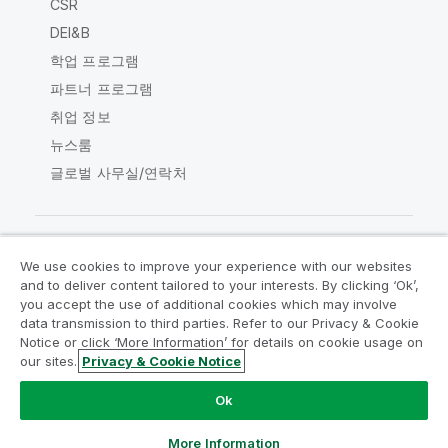
CSR
DEI&B
학업 프로그램
파트너 프로그램
취업 정보
뉴스룸
글로벌 사무실/연락처
We use cookies to improve your experience with our websites
Qlik Community
and to deliver content tailored to your interests. By clicking ‘Ok’,
you accept the use of additional cookies which may involve
data transmission to third parties. Refer to our Privacy & Cookie
법적 계약
제품 약관
Legal Policies
Notice or click ‘More Information’ for details on cookie usage on
Legal Policies
사용 약관
상표
our sites.
Privacy & Cookie Notice
Do Not Share My Info
Ok
Copyright © 1993-2026 QlikTech International AB. 무단 전재
및 복제를 금합니다.
More Information