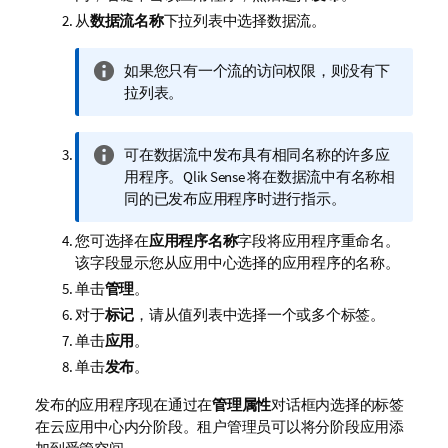
从
数据流名称
下拉列表中选择数据流。
信
如果您只有一个流的访问权限，则没有下
息
拉列表。
注
释
信
可在数据流中发布具有相同名称的许多应
息
用程序。
Qlik Sense
将在数据流中有名称相
注
同的已发布应用程序时进行指示。
释
您可选择在
应用程序名称
字段将应用程序重命名。
该字段显示您从应用中心选择的应用程序的名称。
单击
管理
。
对于
标记
，请从值列表中选择一个或多个标签。
单击
应用
。
单击
发布
。
发布的应用程序现在通过在
管理属性
对话框内选择的标签
在云应用中心内分阶段。租户管理员可以将分阶段应用添