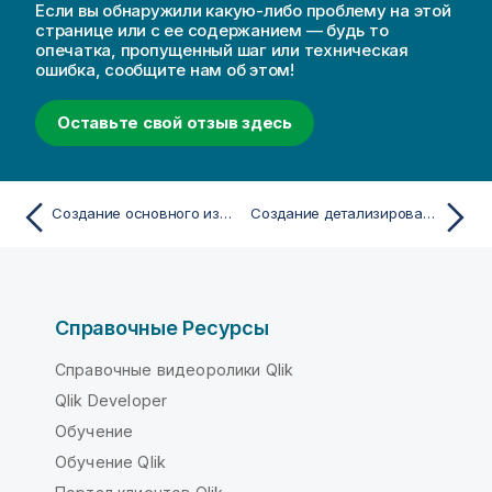
о
Если вы обнаружили какую-либо проблему на этой
д
странице или с ее содержанием — будь то
опечатка, пропущенный шаг или техническая
с
ошибка, сообщите нам об этом!
к
а
Оставьте свой отзыв здесь
з
к
е
Создание основного измерения из поля
Создание детализированного измерения
Справочные Ресурсы
Справочные видеоролики Qlik
Qlik Developer
Обучение
Обучение Qlik