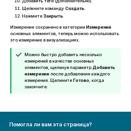
Добавить теги (дополнительно).
Щелкните команду
Создать
.
Нажмите
Закрыть
.
Измерение сохранено в категории
Измерения
основных элементов, теперь можно использовать
это измерение в визуализациях.
П
Можно быстро добавить несколько
р
измерений в качестве основных
и
элементов, щелкнув параметр
Добавить
м
измерение
после добавления каждого
е
измерения. Щелкните
Готово
, когда
ч
закончите.
а
н
и
е
к
Помогла ли вам эта страница?
п