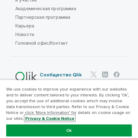
Академическая программа
Партнерская программа
Карьера
Новости
Головной офис/Контакт
Сообщество Qlik
We use cookies to improve your experience with our websites
Юридические соглашения
and to deliver content tailored to your interests. By clicking ‘Ok’,
Условия использования продуктов
you accept the use of additional cookies which may involve
data transmission to third parties. Refer to our Privacy & Cookie
Legal Policies
Юридические положения
Notice or click ‘More Information’ for details on cookie usage on
Условия использования
Товарные знаки
our sites.
Privacy & Cookie Notice
Do Not Share My Info
Ok
© QlikTech International AB, 1993-2026. Все права