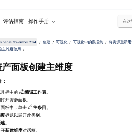
评估指南
操作手册
k Sense November 2024
创建
可视化
可视化中的数据集
将资源重新用
合主维度使用
资产面板创建主维度
作：
工具栏中的
编辑工作表
。
侧打开资源面板。
产面板中，单击
主条目
。
维度
标题以展开此类别。
新建
。
打开
新建维度
对话框。