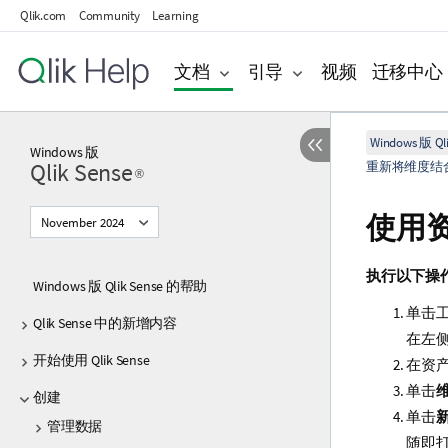
Qlik.com
Community
Learning
文档
引导
视频
迁移中心
Windows 版 Qli
Windows
版
Qlik Sense
重新将维度结
®
使用
November 2024
执行以下操
Windows 版 Qlik Sense 的帮助
单击
Qlik Sense 中的新增内容
在左
开始使用 Qlik Sense
在资
单击
创建
单击
管理数据
随即