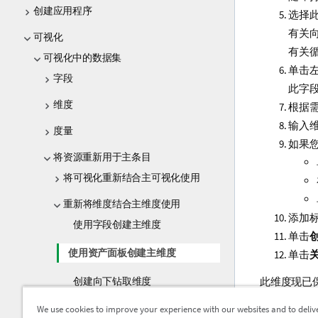
创建应用程序
选择
有关
可视化
有关
可视化中的数据集
单击
字段
此字
维度
根据
输入
度量
如果
将资源重新用于主条目
将可视化重新结合主可视化使用
重新将维度结合主维度使用
添加
使用字段创建主维度
单击
使用资产面板创建主维度
单击
创建向下钻取维度
此维度现已
创建循环维度
We use cookies to improve your experience with our websites and to deliv
提
您可