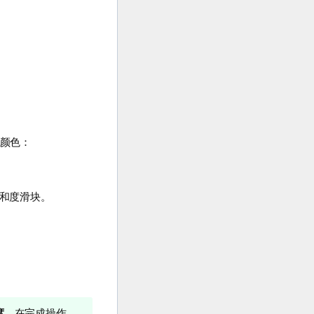
颜色：
和度滑块。
度
。在完成操作