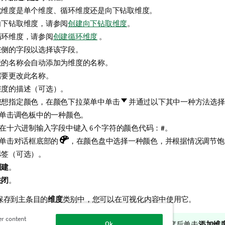
此维度是单个维度、循环维度还是向下钻取维度。
向下钻取维度，请参阅
创建向下钻取维度
。
循环维度，请参阅
创建循环维度
。
左侧的字段以选择该字段。
段的名称会自动添加为维度的名称。
需要更改此名称。
维度的描述（可选）。
您想指定颜色，在颜色下拉菜单中单击
并通过以下其中一种方法选择
单击调色板中的一种颜色。
在十六进制输入字段中键入 6 个字符的颜色代码：
#
。
单击对话框底部的
，在颜色盘中选择一种颜色，并根据情况调节饱
标签（可选）。
创建
。
关闭
。
保存到主条目的
维度
类别中，您可以在可视化内容中使用它。
er content
Ok
以快速添加多个维度作为主条目，只需在添加每个维度后单击
添加维