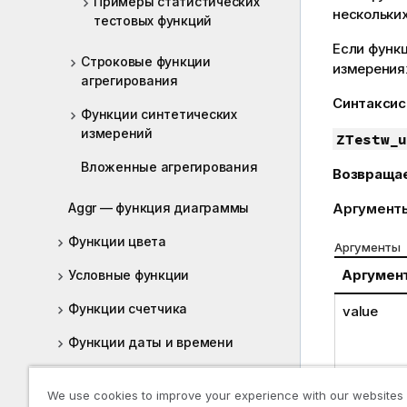
Примеры статистических
нескольких
тестовых функций
Если функ
Строковые функции
измерения
агрегирования
Синтаксис
Функции синтетических
измерений
ZTestw_u
Вложенные агрегирования
Возвраща
Aggr — функция диаграммы
Аргумент
Функции цвета
Аргументы
Аргумен
Условные функции
Функции счетчика
value
Функции даты и времени
Экспоненциальные и
логарифмические функции
We use cookies to improve your experience with our websites
grp