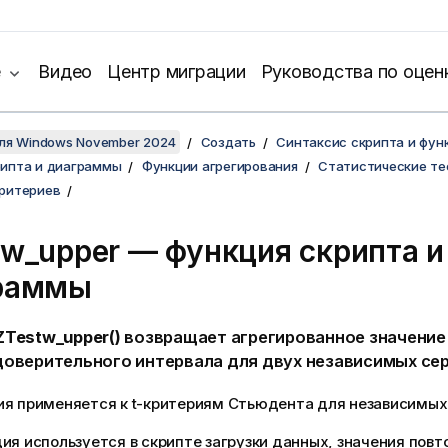
е
Видео
Центр миграции
Руководства по оцен
для Windows November 2024
Создать
Синтаксис скрипта и фун
рипта и диаграммы
Функции агрегирования
Статистические те
критериев
tw_upper
— функция скриптa и
раммы
ZTestw_upper()
возвращает агрегированное значение
доверительного интервала для двух независимых сер
ия применяется к t-критериям Стьюдента для независимых
ия используется в скрипте загрузки данных, значения повт