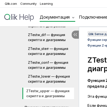
Qlik.com
Community
Learning
ZTestw_z — функция
скриптa и диаграммы
Документация
Подключени
ZTestw_sig — функция
скриптa и диаграммы
Qlik Sense 
ZTestw_dif — функция
скриптa и диаграммы
Функции ск
Функции Z-
ZTestw_sterr — функция
скриптa и диаграммы
ZTes
ZTestw_conf — функция
диаг
скриптa и диаграммы
ZTestw_lower — функция
Функция
скриптa и диаграммы
предела 
ZTestw_upper — функция
скриптa и диаграммы
Эта функц
Если функц