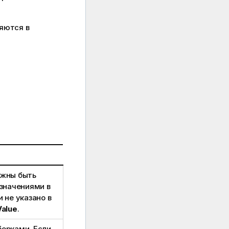
яются в
лжны быть
 значениями в
и не указано в
Value
.
борками. Если