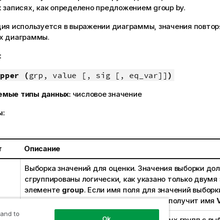
 записях, как определено предложением group by.
ция используется в выражении диаграммы, значения повтор
х диаграммы.
:
pper (
grp, value [, sig [, eq_var]]
)
емые типы данных:
числовое значение
ы:
т
Описание
Выборка значений для оценки. Значения выборки до
сгруппированы логически, как указано только двумя
элементе
group
. Если имя поля для значений выборк
скрипте загрузки, поле автоматически получит имя
 and to
Ok
Поле, содержащее имена каждой из двух групп с вы