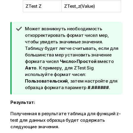
ZTest Z
ZTest_z(Value)
П
Может возникнуть необходимость
р
откорректировать формат чисел мер,
и
чтобы увидеть значимые значения.
м
Таблицу будет легче считывать, если для
е
большинства мер установить значение
ч
формата чисел
Число>Простой
вместо
а
Авто
. К примеру, для
ZTest Sig
н
используйте формат чисел:
и
Пользовательский
, затем настройте для
е
образца формата параметр
#.######
.
к
п
Результат:
о
Полученная в результате таблица для функций
д
z-
test
для данных образца будет содержать
с
следующие значения.
к