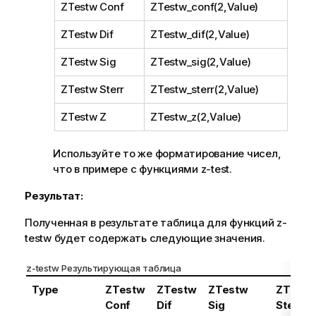
ZTestw Conf
ZTestw_conf(2,Value)
ZTestw Dif
ZTestw_dif(2,Value)
ZTestw Sig
ZTestw_sig(2,Value)
ZTestw Sterr
ZTestw_sterr(2,Value)
ZTestw Z
ZTestw_z(2,Value)
Используйте то же форматирование чисел,
что в примере с функциями
z-test
.
Результат:
Полученная в результате таблица для функций
z-
testw
будет содержать следующие значения.
z-testw
Результирующая таблица
Type
ZTestw
ZTestw
ZTestw
ZTestw
Conf
Dif
Sig
Sterr