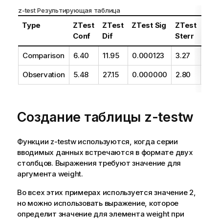
а
z-test
Результирующая таблица
з
к
Type
ZTest
ZTest
ZTest Sig
ZTest
ZTe
е
Conf
Dif
Sterr
Z
Comparison
6.40
11.95
0.000123
3.27
3.6
Observation
5.48
27.15
0.000000
2.80
9.71
Создание таблицы
z-testw
Функции
z-testw
используются, когда серии
вводимых данных встречаются в формате двух
столбцов. Выражения требуют значение для
аргумента
weight
.
Во всех этих примерах используется значение 2,
но можно использовать выражение, которое
определит значение для элемента
weight
при