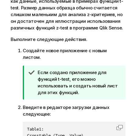
как данные, используемые в примерах функции
t-
test
. Размер данных образца обычно считается
слишком маленьким для анализа z-критериев, но
он достаточен для иллюстрации использования
различных функций
z-test
в программе
Qlik Sense
.
Выполните следующие действия.
Создайте новое приложение с новым
листом.
П
Если создано приложение для
р
функций
t-test
, его можно
и
использовать и создать новый лист
м
для этих функций.
е
ч
Введите в редакторе загрузки данных
а
следующее:
н
и
Table1:

Скопир
е
Crosstable (Type, Value)
