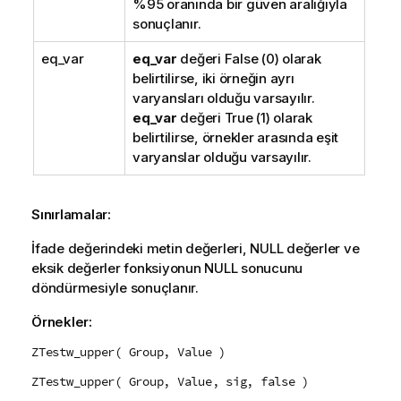
%95 oranında bir güven aralığıyla
sonuçlanır.
eq_var
eq_var
değeri
False
(0) olarak
belirtilirse, iki örneğin ayrı
varyansları olduğu varsayılır.
eq_var
değeri
True
(1) olarak
belirtilirse, örnekler arasında eşit
varyanslar olduğu varsayılır.
Sınırlamalar:
İfade değerindeki metin değerleri,
NULL
değerler ve
eksik değerler fonksiyonun
NULL
sonucunu
döndürmesiyle sonuçlanır.
Örnekler:
ZTestw_upper( Group, Value )
ZTestw_upper( Group, Value, sig, false )