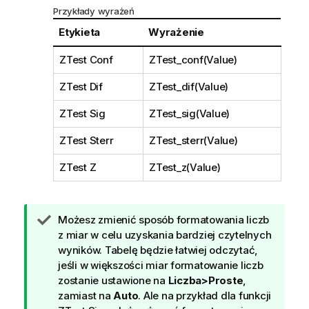
Przykłady wyrażeń
Etykieta
Wyrażenie
ZTest Conf
ZTest_conf(Value)
ZTest Dif
ZTest_dif(Value)
ZTest Sig
ZTest_sig(Value)
ZTest Sterr
ZTest_sterr(Value)
ZTest Z
ZTest_z(Value)
W
Możesz zmienić sposób formatowania liczb
s
z miar w celu uzyskania bardziej czytelnych
k
wyników. Tabelę będzie łatwiej odczytać,
a
jeśli w większości miar formatowanie liczb
z
zostanie ustawione na
Liczba>Proste
,
ó
zamiast na
Auto
. Ale na przykład dla funkcji