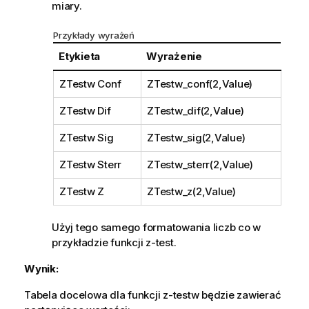
miary.
Przykłady wyrażeń
Etykieta
Wyrażenie
ZTestw Conf
ZTestw_conf(2,Value)
ZTestw Dif
ZTestw_dif(2,Value)
ZTestw Sig
ZTestw_sig(2,Value)
ZTestw Sterr
ZTestw_sterr(2,Value)
ZTestw Z
ZTestw_z(2,Value)
Użyj tego samego formatowania liczb co w
przykładzie funkcji
z-test
.
Wynik:
Tabela docelowa dla funkcji
z-testw
będzie zawierać