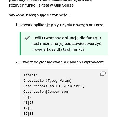
różnych funkcji
z-test
w
Qlik Sense
.
Wykonaj następujące czynności:
Utwórz aplikację przy użyciu nowego arkusza.
W
Jeśli utworzono aplikację dla funkcji
t-
s
test
można na jej podstawie utworzyć
k
nowy arkusz dla tych funkcji.
a
z
Otwórz edytor ładowania danych i wprowadź:
ó
w
Table1:

Skopiu
k
Crosstable (Type, Value)

a
Load recno() as ID, * inline [

Observation|Comparison

35|2

40|27

12|38

15|31
