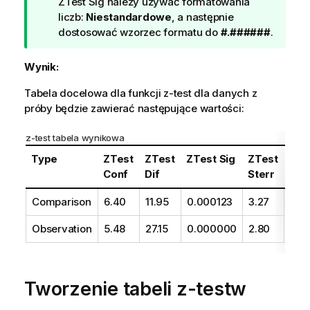
w
ZTest Sig
należy używać formatowania
k
liczb:
Niestandardowe
, a następnie
a
dostosować wzorzec formatu do
#.######
.
Wynik:
Tabela docelowa dla funkcji
z-test
dla danych z
próby będzie zawierać następujące wartości:
z-test
tabela wynikowa
Type
ZTest
ZTest
ZTest Sig
ZTest
ZTe
Conf
Dif
Sterr
Z
Comparison
6.40
11.95
0.000123
3.27
3.6
Observation
5.48
27.15
0.000000
2.80
9.71
Tworzenie tabeli
z-testw