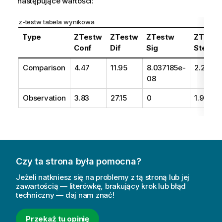
następujące wartości:
z-testw
tabela wynikowa
Type
ZTestw
ZTestw
ZTestw
ZTestw
Conf
Dif
Sig
Sterr
Comparison
4.47
11.95
8.037185e-
2.28
08
Observation
3.83
27.15
0
1.95
Czy ta strona była pomocna?
Jeżeli natkniesz się na problemy z tą stroną lub jej
zawartością — literówkę, brakujący krok lub błąd
techniczny — daj nam znać!
Przekaż tu opinię