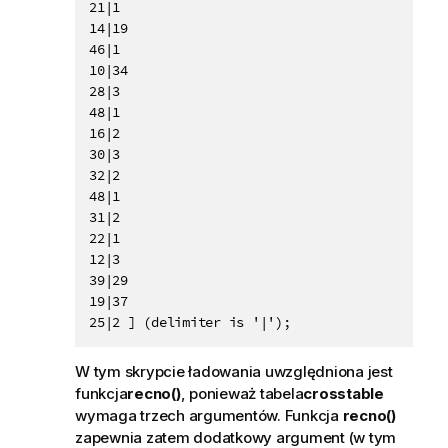
21|1

14|19

46|1

10|34

28|3

48|1

16|2

30|3

32|2

48|1

31|2

22|1

12|3

39|29

19|37

25|2 ] (delimiter is '|');
W tym skrypcie ładowania uwzględniona jest
funkcja
recno()
, ponieważ tabela
crosstable
wymaga trzech argumentów. Funkcja
recno()
zapewnia zatem dodatkowy argument (w tym