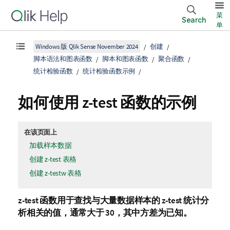
菜
Search
单
Windows 版 Qlik Sense November 2024
创建
脚本语法和图表函数
脚本和图表函数
聚合函数
统计检验函数
统计检验函数示例
如何使用
z-test
函数的示例
在该页面上
加载样本数据
创建 z-test 表格
创建 z-testw 表格
z-test
函数用于查找与大量数据样本的
z-test
统计分
析相关的值，通常大于 30，其中方差为已知。