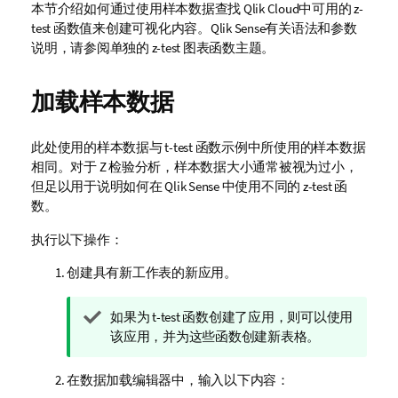
本节介绍如何通过使用样本数据查找 Qlik Cloud中可用的 z-
test 函数值来创建可视化内容。
Qlik Sense
有关语法和参数
说明，请参阅单独的
z-test
图表函数主题。
加载样本数据
此处使用的样本数据与
t-test
函数示例中所使用的样本数据
相同。对于 Z 检验分析，样本数据大小通常被视为过小，
但足以用于说明如何在
Qlik Sense
中使用不同的
z-test
函
数。
执行以下操作：
创建具有新工作表的新应用。
提
如果为
t-test
函数创建了应用，则可以使用
示
该应用，并为这些函数创建新表格。
注
释
在数据加载编辑器中，输入以下内容：