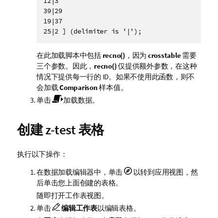
12|3

39|29

19|37

25|2 ] (delimiter is '|');
在此加载脚本中包括
recno()
，因为
crosstable
需要
三个参数。因此，
recno()
仅提供额外参数，在这种
情况下提供每一行的 ID。如果不使用此函数，则不
会加载
Comparison
样本值。
单击
加载数据。
创建
z-test
表格
执行以下操作：
在数据加载编辑器中，单击
以转到应用视图，然
后单击您上面创建的表格。
随即打开工作表视图。
单击
编辑工作表
以编辑表格。