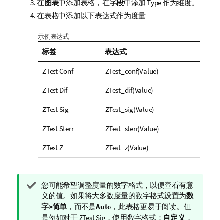
在
图表
中添加表格，在
字段
中添加
Type
作为维度。
在表格中添加以下表达式作为度量
示例表达式
标签
表达式
ZTest Conf
ZTest_conf(Value)
ZTest Dif
ZTest_dif(Value)
ZTest Sig
ZTest_sig(Value)
ZTest Sterr
ZTest_sterr(Value)
ZTest Z
ZTest_z(Value)
提
您可能希望调整度量的数字格式，以便查看有意
示
义的值。如果将大多数度量的数字格式设置为
数
注
字>简单
，而不是
Auto
，此表格更易于阅读。但
释
是例如对于
ZTest Sig
，使用数字格式：
自定义
，