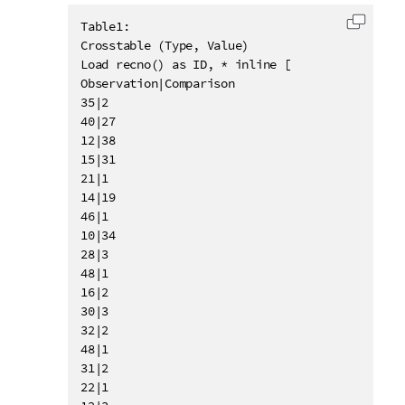
Table1:

复制代
Crosstable (Type, Value)

Load recno() as ID, * inline [

Observation|Comparison

35|2

40|27

12|38

15|31

21|1

14|19

46|1

10|34

28|3

48|1

16|2

30|3

32|2

48|1

31|2

22|1
