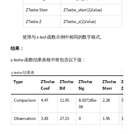
ZTestw Sterr
ZTestw_sterr(2,Value)
ZTestw Z
ZTestw_z(2,Value)
使用与
z-test
函数示例中相同的数字格式。
结果：
z-testw
函数结果表格中将包含以下值：
z-testw
结果表
Type
ZTestw
ZTestw
ZTestw
ZTestw
ZTest
Conf
Dif
Sig
Sterr
Z
Comparison
4.47
11.95
8.037185e-
2.28
5.24
08
Observation
3.83
27.15
0
1.95
13.91