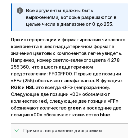
П
Все аргументы должны быть
р
выражениями, которые разрешаются в
и
целые числа в диапазоне от 0 до 255.
м
е
При интерпретации и форматировании числового
ч
компонента в шестнадцатеричном формате
а
значения цветовых компонентов легче увидеть.
н
Например, номер светло-зеленого цвета 4 278
и
255 360, что в шестнадцатеричном
е
представлении:
FF00FF00
. Первые две позиции
к
«
FF
» (255) обозначают
альфа
-канал. В функциях
и
RGB
и
HSL
это всегда «
FF
» (непрозрачное).
н
Следующие две позиции «
00
» обозначают
ф
количество
red
, следующие две позиции «
FF
»
о
обозначают количество
green
и последние две
р
позиции «
00
» обозначают количество
blue
.
м
а
Пример: выражение диаграммы
ц