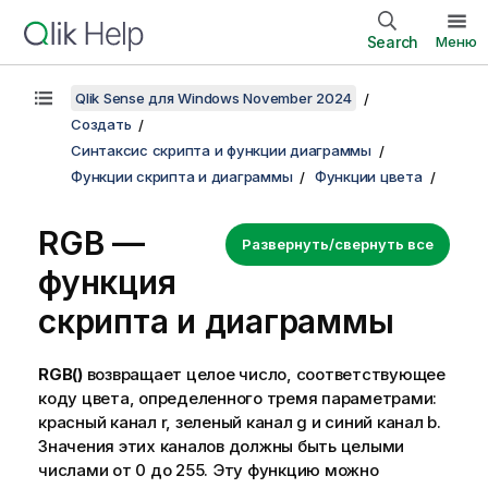
Search
Меню
Qlik Sense для Windows November 2024
Создать
Синтаксис скрипта и функции диаграммы
Функции скрипта и диаграммы
Функции цвета
RGB
—
Развернуть/свернуть все
функция
скриптa и диаграммы
RGB()
возвращает целое число, соответствующее
коду цвета, определенного тремя параметрами:
красный канал r, зеленый канал g и синий канал b.
Значения этих каналов должны быть целыми
числами от 0 до 255. Эту функцию можно