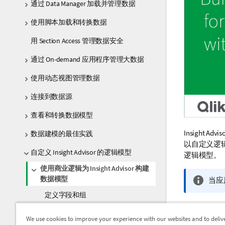
通过 Data Manager 加载并管理数据
使用脚本加载和转换数据
用 Section Access 管理数据安全
通过 On-demand 应用程序管理大数据
使用动态视图管理数据
连接到数据源
查看和转换数据模型
Insight Advis
数据建模的最佳实践
以自定义逻
自定义 Insight Advisor 的逻辑模型
逻辑模型。
使用商业逻辑为 Insight Advisor 构建
数据模型
信
当应
息
定义字段和组
注
释
为包设置逻辑模型范围
理解逻
We use cookies to improve your experience with our websites and to deliv