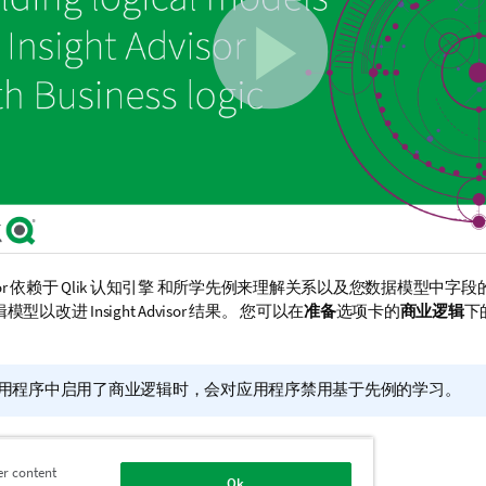
or
依赖于
Qlik 认知引擎
和所学先例来理解关系以及您数据模型中字段
辑模型以改进
Insight Advisor
结果。
您可以在
准备
选项卡的
商业逻辑
下
用程序中启用了商业逻辑时，会对应用程序禁用基于先例的学习。
辑模型
er content
Ok