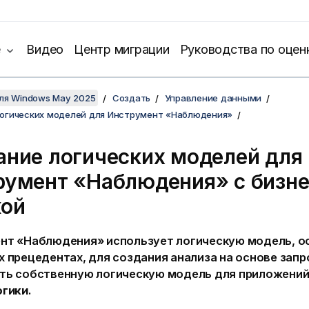
е
Видео
Центр миграции
Руководства по оцен
для Windows May 2025
Создать
Управление данными
логических моделей для Инструмент «Наблюдения»
ание логических моделей для
румент «Наблюдения»
с
бизне
кой
нт «Наблюдения» использует логическую модель, о
х прецедентах, для создания анализа на основе зап
ть собственную логическую модель для приложени
огики
.