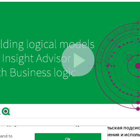
т «Наблюдения»
полагается на
Исследовательская подсис
а основе прецедентов, чтобы понимать отношения и исполь
 and to
Ok