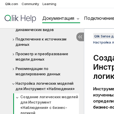
данных с помощью Section Access
Qlik.com
Community
Learning
Управление большими данными с
помощью приложений On-demand
Документация
Подключени
Управление данными с помощью
динамических видов
Qlik Sense 
Подключение к источникам
Настройка 
данных
Просмотр и преобразование
Созд
модели данных
Инст
Рекомендации по
логи
моделированию данных
Настройка логических моделей
Инструме
для Инструмент «Наблюдения»
изученны
Создание логических моделей
определи
для Инструмент
бизнес-л
«Наблюдения» с бизнес-
логикой