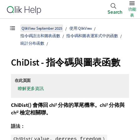
功能
Search
表
QlikView September 2025
使用 QlikView
指令碼語法和圖表函數
指令碼和圖表運算式中的函數
統計分布函數
ChiDist - 指令碼與圖表函數
在此頁面
瞭解更多資訊
ChiDist()
會傳回
chi
分佈的單尾機率。
chi
分佈與
2
2
ch
檢定相關聯。
i2
語法：
value, degrees_freedom
ChiDist(
)