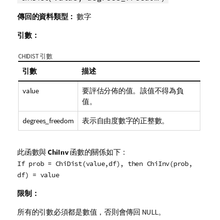
傳回的資料類型：
數字
引數：
CHIDIST 引數
引數
描述
value
要評估分佈的值。該值不得為負
值。
degrees_freedom
表示自由度數字的正整數。
此函數與
ChiInv
函數的關係如下：
If prob = ChiDist(value,df), then ChiInv(prob,
df) = value
限制：
所有的引數必須都是數值，否則會傳回
NULL
。