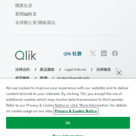
職業生涯
新聞編輯室
全球辦公室/聯絡資訊
Qlik 社群
法律合約
產品條款
Legal Policies
法律條規
使用條款
商標
Do Not Share My Info
© 1993-2026 QlikTech International AB。保留所有權利。
We use cookies to improve your experience with our websites and to deliver
content tailored to your interests. By clicking ‘Ok’, you accept the use of
additional cookies which may involve data transmission to third parties.
Refer to our Privacy & Cookie Notice or click ‘More Information’ for details
加入分析現代化計畫
on cookie usage on our sites.
Privacy & Cookie Notice
立即聊天
透過分析現代化程式進行現代化而不犧牲寶貴的 QlikView 應用
Ok
程式。
按一下這裡
取得更多資訊或聯繫：
ampquestions@qlik.com
More Information