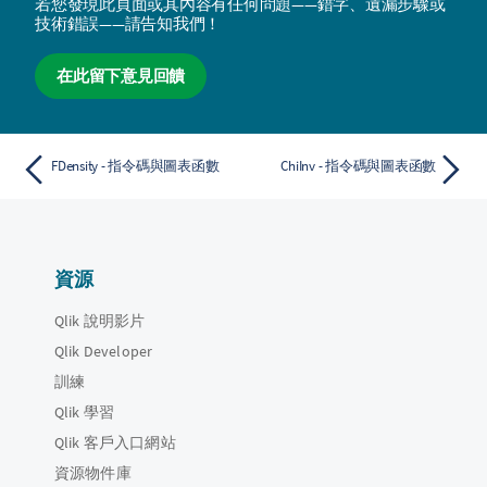
若您發現此頁面或其內容有任何問題——錯字、遺漏步驟或
技術錯誤——請告知我們！
在此留下意見回饋
FDensity - 指令碼與圖表函數
ChiInv - 指令碼與圖表函數
資源
Qlik 說明影片
Qlik Developer
訓練
Qlik 學習
Qlik 客戶入口網站
資源物件庫