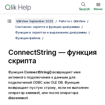
Search
Меню
QlikView September 2025
Работа с QlikView
Синтаксис скрипта и функции диаграммы
Функции в скриптах и выражениях диаграммы
Функции файлов
ConnectString — функция
скрипта
Функция
ConnectString()
возвращает имя
активного подключения к данным для
подключений
ODBC
или
OLE DB
. Функция
возвращает пустую строку, если не выполнен
оператор
connect
, или после оператора
disconnect
.