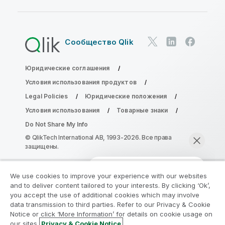
Сообщество Qlik
Юридические соглашения
Условия использования продуктов
Legal Policies
Юридические положения
Условия использования
Товарные знаки
Do Not Share My Info
© QlikTech International AB, 1993-2026. Все права
защищены.
We use cookies to improve your experience with our websites
Присоединяйтесь к программе
and to deliver content tailored to your interests. By clicking ‘Ok’,
модернизации аналитики
you accept the use of additional cookies which may involve
data transmission to third parties. Refer to our Privacy & Cookie
Notice or click ‘More Information’ for details on cookie usage on
Модернизируйте ваши важные приложения QlikView
our sites.
Privacy & Cookie Notice