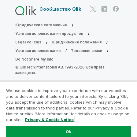
Сообщество Qlik
Юридические соглашения
Условия использования продуктов
Legal Policies
Юридические положения
Условия использования
Товарные знаки
Do Not Share My Info
© QlikTech International AB, 1993-2026. Все права
защищены.
We use cookies to improve your experience with our websites
Присоединяйтесь к программе
and to deliver content tailored to your interests. By clicking ‘Ok’,
модернизации аналитики
you accept the use of additional cookies which may involve
data transmission to third parties. Refer to our Privacy & Cookie
Notice or click ‘More Information’ for details on cookie usage on
Модернизируйте ваши важные приложения QlikView
our sites.
Privacy & Cookie Notice
без ущерба с помощью программы модернизации
аналитики.
Щелкните здесь
для получения
Ok
дополнительной информации или свяжитесь с нами: