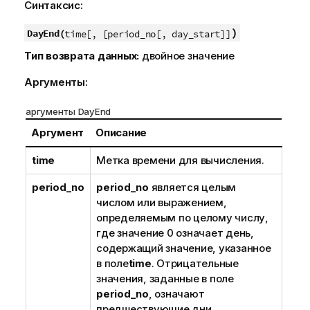
Синтаксис:
)
DayEnd(
time[, [period_no[, day_start]]
Тип возврата данных:
двойное значение
Аргументы:
аргументы DayEnd
Аргумент
Описание
time
Метка времени для вычисления.
period_no
period_no
является целым
числом или выражением,
определяемым по целому числу,
где значение 0 означает день,
содержащий значение, указанное
в поле
time
. Отрицательные
значения, заданные в поле
period_no
, означают
предшествующие дни,