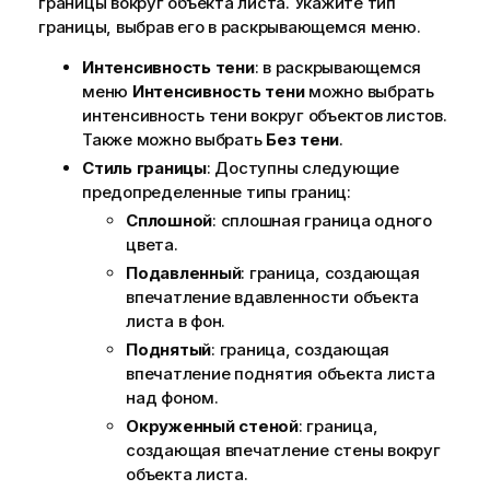
границы вокруг объекта листа. Укажите тип
границы, выбрав его в раскрывающемся меню.
Интенсивность тени
: в раскрывающемся
меню
Интенсивность тени
можно выбрать
интенсивность тени вокруг объектов листов.
Также можно выбрать
Без тени
.
Стиль границы
: Доступны следующие
предопределенные типы границ:
Сплошной
: сплошная граница одного
цвета.
Подавленный
: граница, создающая
впечатление вдавленности объекта
листа в фон.
Поднятый
: граница, создающая
впечатление поднятия объекта листа
над фоном.
Окруженный стеной
: граница,
создающая впечатление стены вокруг
объекта листа.