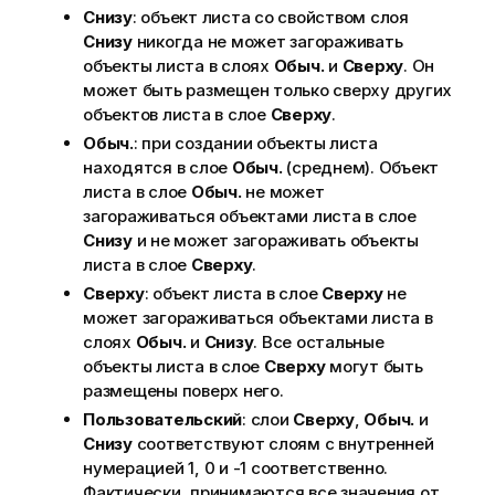
Снизу
: объект листа со свойством слоя
Снизу
никогда не может загораживать
объекты листа в слоях
Обыч.
и
Сверху
. Он
может быть размещен только сверху других
объектов листа в слое
Сверху
.
Обыч.
: при создании объекты листа
находятся в слое
Обыч.
(среднем). Объект
листа в слое
Обыч.
не может
загораживаться объектами листа в слое
Снизу
и не может загораживать объекты
листа в слое
Сверху
.
Сверху
: объект листа в слое
Сверху
не
может загораживаться объектами листа в
слоях
Обыч.
и
Снизу
. Все остальные
объекты листа в слое
Сверху
могут быть
размещены поверх него.
Пользовательский
: слои
Сверху
,
Обыч.
и
Снизу
соответствуют слоям с внутренней
нумерацией 1, 0 и -1 соответственно.
Фактически, принимаются все значения от