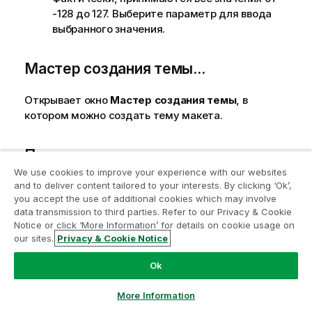
-128 до 127. Выберите параметр для ввода
выбранного значения.
Мастер создания темы...
Открывает окно
Мастер создания темы
, в
котором можно создать тему макета.
Применить тему...
We use cookies to improve your experience with our websites
Присоединяйтесь к программе
Применить тему макета можно к объекту, листу
and to deliver content tailored to your interests. By clicking ‘Ok’,
модернизации аналитики
you accept the use of additional cookies which may involve
или документу.
data transmission to third parties. Refer to our Privacy & Cookie
Notice or click ‘More Information’ for details on cookie usage on
Темы Макетов
Модернизируйте ваши важные приложения QlikView
our sites.
Privacy & Cookie Notice
без ущерба с помощью программы модернизации
аналитики.
Щелкните здесь
для получения
Показать
Ok
дополнительной информации или свяжитесь с нами:
ampquestions@qlik.com
More Information
В группе
Показать
можно указать условие