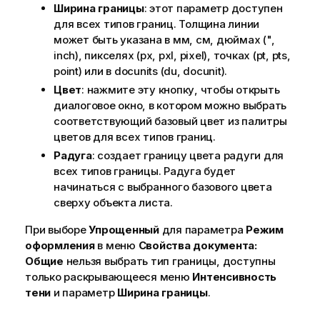
Ширина границы
: этот параметр доступен
для всех типов границ. Толщина линии
может быть указана в мм, см, дюймах (",
inch), пикселях (px, pxl, pixel), точках (pt, pts,
point) или в docunits (du, docunit).
Цвет
: нажмите эту кнопку, чтобы открыть
диалоговое окно, в котором можно выбрать
соответствующий базовый цвет из палитры
цветов для всех типов границ.
Радуга
: создает границу цвета радуги для
всех типов границы. Радуга будет
начинаться с выбранного базового цвета
сверху объекта листа.
При выборе
Упрощенный
для параметра
Режим
оформления
в меню
Свойства документа:
Общие
нельзя выбрать тип границы, доступны
только раскрывающееся меню
Интенсивность
тени
и параметр
Ширина границы
.