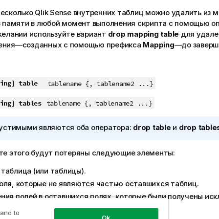
несколько
Qlik Sense
внутренних таблиц можно удалить из м
из памяти в любой момент выполнения скрипта с помощью 
желании используйте вариант
drop mapping table
для удале
ения—созданных с помощью префикса
Mapping
—до заверш
ing]
table
tablename {, tablename2 ...}
ing]
tables
tablename {, tablename2 ...}
устимыми являются оба оператора:
drop table
и
drop table
ате этого будут потеряны следующие элементы:
таблица (или таблицы).
оля, которые не являются частью оставшихся таблиц.
ния полей в оставшихся полях, которые были получены иск
нной таблицы (или таблиц).
 and to
Ok