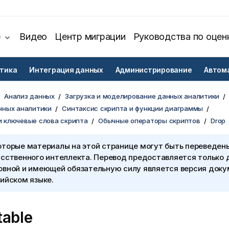
е
Видео
Центр миграции
Руководства по оцен
тика
Интеграция данных
Администрирование
Автом
Анализ данных
Загрузка и моделирование данных аналитики
нных аналитики
Синтаксис скрипта и функции диаграммы
и ключевые слова скрипта
Обычные операторы скриптов
Drop
оторые материалы на этой странице могут быть переведен
сственного интеллекта. Перевод предоставляется только 
овной и имеющей обязательную силу является версия доку
ийском языке.
table