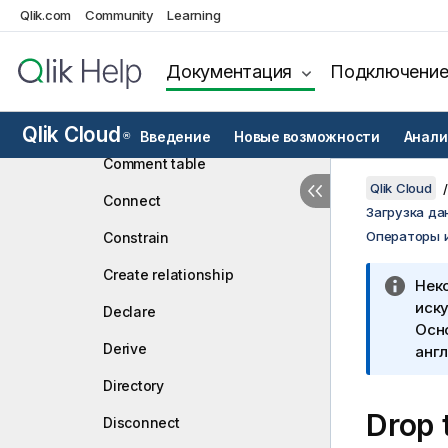
Qlik.com
Community
Alias
Learning
AutoNumber
Документация
Подключени
Binary
Comment field
Qlik Cloud
Введение
Новые возможности
Анали
®
Comment table
Qlik Cloud
Connect
Загрузка да
Операторы 
Constrain
Create relationship
Нек
иску
Declare
Осн
Derive
англ
Directory
Drop 
Disconnect