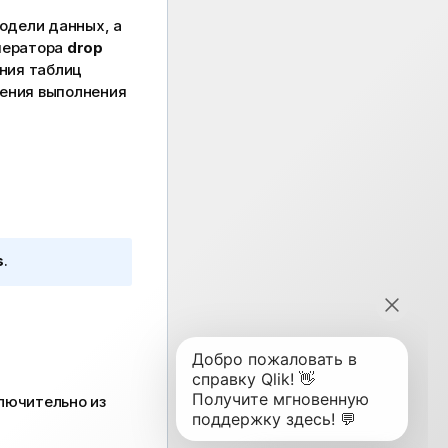
одели данных, а
оператора
drop
ния таблиц
ения выполнения
s
.
лючительно из