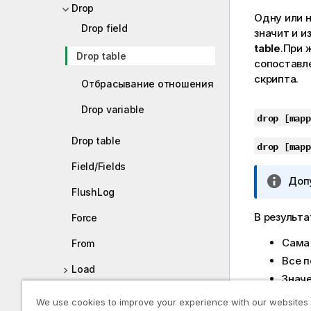
Drop
Одну или 
Drop field
значит и 
table
.
При 
Drop table
сопоставл
скрипта.
Отбрасывание отношения
Drop variable
drop
[mapp
Drop table
drop
[mapp
Field/Fields
П
Доп
FlushLog
р
и
В результ
Force
м
е
Сама 
From
ч
Все п
Load
а
Значе
н
удале
Let
We use cookies to improve your experience with our websites
и