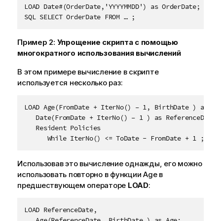
LOAD Date#(OrderDate,'YYYYMMDD') as OrderDate;

SQL SELECT OrderDate FROM … ;
Пример 2:
Упрощение скрипта с помощью
многократного использования вычислений
В этом примере вычисление в скрипте
используется несколько раз:
LOAD Age(FromDate + IterNo() – 1, BirthDate ) as Age
   Date(FromDate + IterNo() – 1 ) as ReferenceDate

   Resident Policies

      While IterNo() <= ToDate - FromDate + 1 ;
Использовав это вычисление однажды, его можно
использовать повторно в функции Age в
предшествующем операторе
LOAD
:
LOAD ReferenceDate,

   Age(ReferenceDate, BirthDate ) as Age;
