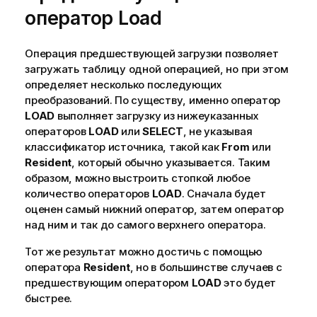
е
оператор Load
к
п
о
Операция
предшествующей загрузки
позволяет
д
загружать таблицу одной операцией, но при этом
с
определяет несколько последующих
к
преобразований. По существу, именно оператор
а
LOAD
выполняет загрузку из нижеуказанных
з
операторов
LOAD
или
SELECT
, не указывая
к
классификатор источника, такой как
From
или
е
Resident
, который обычно указывается. Таким
образом, можно выстроить стопкой любое
количество операторов
LOAD
. Сначала будет
оценен самый нижний оператор, затем оператор
над ним и так до самого верхнего оператора.
Тот же результат можно достичь с помощью
оператора
Resident
, но в большинстве случаев с
предшествующим оператором
LOAD
это будет
быстрее.