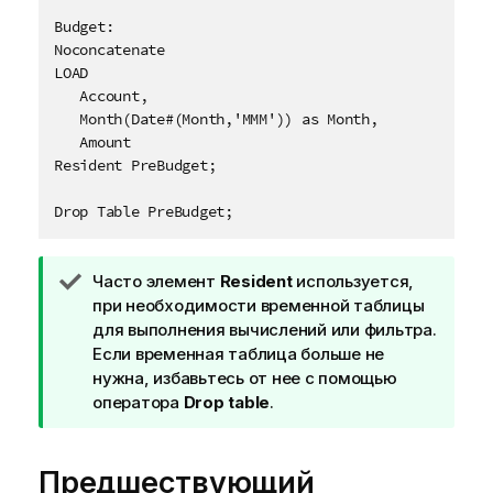
Budget:

Noconcatenate

LOAD 

   Account,

   Month(Date#(Month,'MMM')) as Month,

   Amount

Resident PreBudget;

П
Часто элемент
Resident
используется,
р
при необходимости временной таблицы
и
для выполнения вычислений или фильтра.
м
Если временная таблица больше не
е
нужна, избавьтесь от нее с помощью
ч
оператора
Drop table
.
а
н
Предшествующий
и