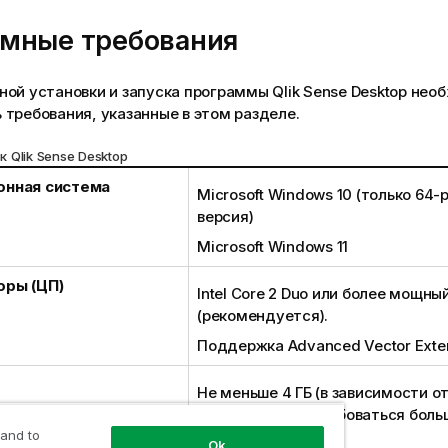
мные требования
ной установки и запуска программы
Qlik Sense Desktop
необ
требования, указанные в этом разделе.
 к
Qlik Sense
Desktop
онная система
Microsoft Windows
10 (только 64-
версия)
Microsoft Windows
11
оры (ЦП)
Intel Core 2 Duo или более мощны
(рекомендуется).
Поддержка Advanced Vector Exten
Не меньше 4 ГБ (в зависимости о
данных может требоваться боль
памяти).
 and to
Ok