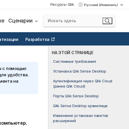
Ресурсы Qlik
Русский (Изменить)
ке
Сценарии
атизации
Разработка
НА ЭТОЙ СТРАНИЦЕ
Системные требования
ы с помощью
Установка Qlik Sense Desktop
для удобства.
мента на
Аутентификация через Qlik Cloud
(ранее Qlik Cloud)
Порты Qlik Sense Desktop
Qlik Sense Desktop хранилище
Изменение установки пакетов
расширений
компьютер.