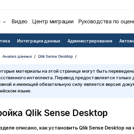
е
Видео
Центр миграции
Руководства по оцен
тика
Интеграция данных
Администрирование
Автом
Анализ данных
Qlik Sense Desktop
оторые материалы на этой странице могут быть переведен
сственного интеллекта. Перевод предоставляется только 
овной и имеющей обязательную силу является версия доку
ийском языке.
ройка
Qlik Sense Desktop
азделе описано, как установить
Qlik Sense Desktop
на 