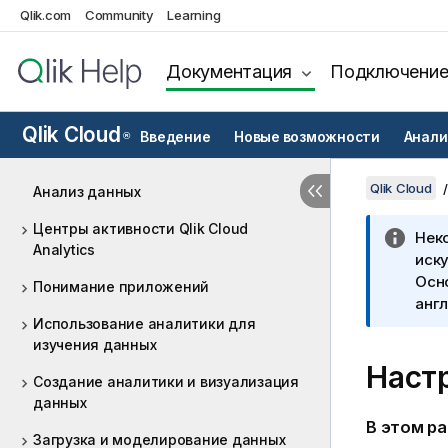
Qlik.com
Community
Learning
Документация
Подключени
Qlik Cloud
Введение
Новые возможности
Анали
®
Qlik Cloud
Анализ данных
Центры активности Qlik Cloud
Нек
Analytics
иску
Осн
Понимание приложений
англ
Использование аналитики для
изучения данных
Наст
Создание аналитики и визуализация
данных
В этом р
Загрузка и моделирование данных