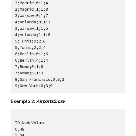
2;Madrid;0;1;4

2;Madrid;1;1;8

3;Warsaw;0;1;7

4;Arlanda;0;1;1

3;Warsaw;1;1;5

4;Arlanda;1;1;6

5;Tunis;0;2;8

5;Tunis;2;2;4

6;Berlin;0;1;6

6;Berlin;4;1;4

7;Rome;0;1;6

7;Rome;6;1;3

8;San Francisco;0;3;2

9;New York;0;3;9
Exemplo 2:
Airports2.csv
ID,NodeVolume

0,48

1,24
