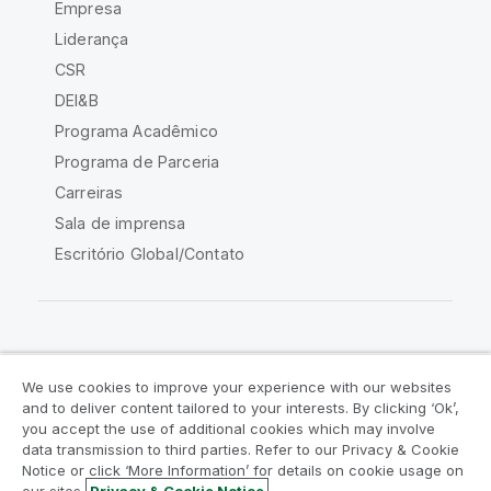
Empresa
Liderança
CSR
DEI&B
Programa Acadêmico
Programa de Parceria
Carreiras
Sala de imprensa
Escritório Global/Contato
Comunidade Qlik
We use cookies to improve your experience with our websites
and to deliver content tailored to your interests. By clicking ‘Ok’,
Acordos legais
Termos do produto
you accept the use of additional cookies which may involve
data transmission to third parties. Refer to our Privacy & Cookie
Legal Policies
Políticas Legais
Notice or click ‘More Information’ for details on cookie usage on
Termos de uso
Marcas comerciais