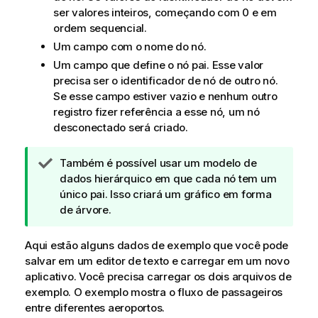
ser valores inteiros, começando com 0 e em
ordem sequencial.
Um campo com o nome do nó.
Um campo que define o nó pai. Esse valor
precisa ser o identificador de nó de outro nó.
Se esse campo estiver vazio e nenhum outro
registro fizer referência a esse nó, um nó
desconectado será criado.
N
Também é possível usar um modelo de
o
dados hierárquico em que cada nó tem um
t
único pai. Isso criará um gráfico em forma
a
de árvore.
d
e
Aqui estão alguns dados de exemplo que você pode
d
salvar em um editor de texto e carregar em um novo
i
aplicativo. Você precisa carregar os dois arquivos de
c
exemplo. O exemplo mostra o fluxo de passageiros
a
entre diferentes aeroportos.