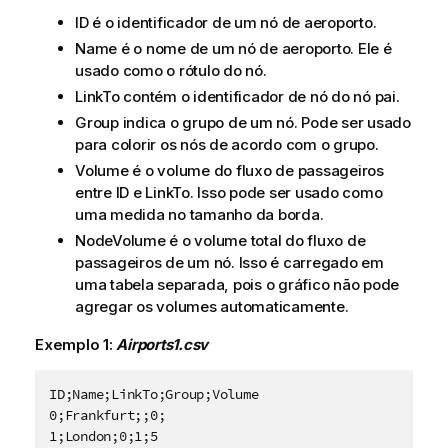
ID
é o identificador de um nó de aeroporto.
Name
é o nome de um nó de aeroporto. Ele é
usado como o rótulo do nó.
LinkTo
contém o identificador de nó do nó pai.
Group
indica o grupo de um nó. Pode ser usado
para colorir os nós de acordo com o grupo.
Volume
é o volume do fluxo de passageiros
entre
ID
e
LinkTo
. Isso pode ser usado como
uma medida no tamanho da borda.
NodeVolume
é o volume total do fluxo de
passageiros de um nó. Isso é carregado em
uma tabela separada, pois o gráfico não pode
agregar os volumes automaticamente.
Exemplo 1:
Airports1.csv
ID;Name;LinkTo;Group;Volume

0;Frankfurt;;0;

1;London;0;1;5
