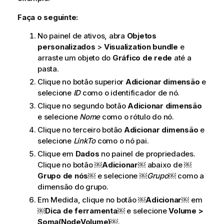
Faça o seguinte:
No painel de ativos, abra
Objetos
personalizados
>
Visualization bundle
e
arraste um objeto do
Gráfico de rede
até a
pasta.
Clique no botão superior
Adicionar dimensão
e
selecione
ID
como o identificador de nó.
Clique no segundo botão
Adicionar dimensão
e selecione
Nome
como o rótulo do nó.
Clique no terceiro botão
Adicionar dimensão
e
selecione
LinkTo
como o nó pai.
Clique em
Dados
no painel de propriedades.
Clique no botão ￼
Adicionar
￼ abaixo de ￼
Grupo de nós
￼ e selecione ￼
Grupo
￼ como a
dimensão do grupo.
Em Medida, clique no botão ￼
Adicionar
￼ em
￼
Dica de ferramenta
￼ e selecione
Volume >
Soma(NodeVolume)
￼.