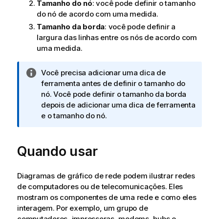
Tamanho do nó
: você pode definir o tamanho
do nó de acordo com uma medida.
Tamanho da borda
: você pode definir a
largura das linhas entre os nós de acordo com
uma medida.
N
Você precisa adicionar uma dica de
o
ferramenta antes de definir o tamanho do
t
nó. Você pode definir o tamanho da borda
a
depois de adicionar uma dica de ferramenta
i
e o tamanho do nó.
n
f
Quando usar
o
r
m
Diagramas de gráfico de rede podem ilustrar redes
a
de computadores ou de telecomunicações. Eles
t
mostram os componentes de uma rede e como eles
i
interagem. Por exemplo, um grupo de
v
computadores, impressoras, modems, hubs e