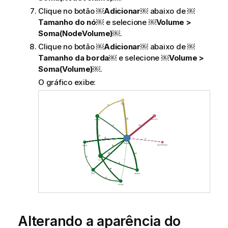
Clique no botão ￼
Adicionar￼
abaixo de ￼
Tamanho do nó
￼ e selecione
￼Volume >
Soma(NodeVolume)
￼.
Clique no botão
￼Adicionar
￼ abaixo de ￼
Tamanho da borda
￼ e selecione
￼Volume >
Soma(Volume)
￼.
O gráfico exibe:
Alterando a aparência do